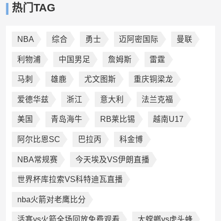
热门TAG
NBA
综合
勇士
迈阿密国际
曼联
利物浦
中国男足
詹姆斯
雷霆
马刺
雄鹿
尤文图斯
重庆铜梁龙
爱德华兹
浙江
意大利
法兰克福
美国
青岛海牛
RB莱比锡
越南U17
阿尔比恩SC
巴拉丙
科金博
NBA常规赛
今天埃及VS伊朗直播
世界杯库拉索VS科特迪瓦直播
nba火箭对老鹰比分
活塞vs火箭全场回放免费观看
大螳螂vs虎头蜂