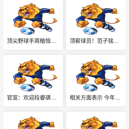
顶尖野球手周楷恒发布VS古德温百分大战完整版：天空才是极限！
顶薪球员！范子铭正值当打之年 他有能力去场上展现自己的价值
官宣：欢迎段睿骐加入辽篮大家庭！
相关方面表示 今年夏天至少有3支CBA球队给麦克朗报价合同