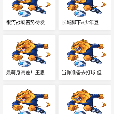
银河战舰蓄势待发 美国女篮12人大名单揭晓 8位WNBA状元秀坐镇
长城脚下&少年登场 2026中国小篮球系列全国总决赛在北京延庆开幕
最萌身高差！王思雨进行三分投篮训练 张子宇进行防守干扰
当你准备去打球 但遇到的对手是......奥斯汀·里夫斯