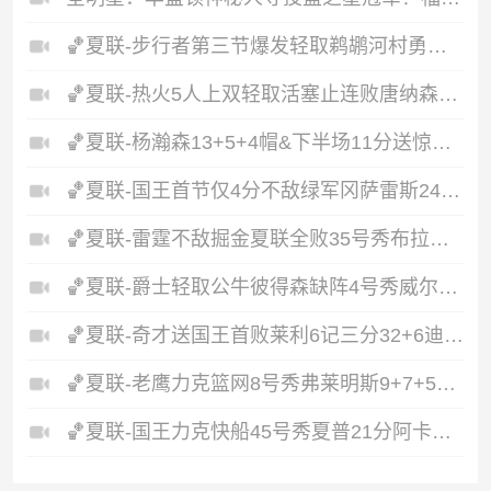
🏀夏联-步行者第三节爆发轻取鹈鹕河村勇辉5+5+12斯劳森22分
🏀夏联-热火5人上双轻取活塞止连败唐纳森20+8+10奥科里27分
🏀夏联-杨瀚森13+5+4帽&下半场11分送惊艳妙传开拓者力克掘金
🏀夏联-国王首节仅4分不敌绿军冈萨雷斯24+10+5塞纳克10+12
🏀夏联-雷霆不敌掘金夏联全败35号秀布拉齐尔32+6马拉14+7+6
🏀夏联-爵士轻取公牛彼得森缺阵4号秀威尔逊19+8+5帽罚球6中0
🏀夏联-奇才送国王首败莱利6记三分32+6迪班萨23+7雷诺20+12
🏀夏联-老鹰力克篮网8号秀弗莱明斯9+7+5科比·约翰逊17+7
🏀夏联-国王力克快船45号秀夏普21分阿卡夫19+7瓦格勒7中1