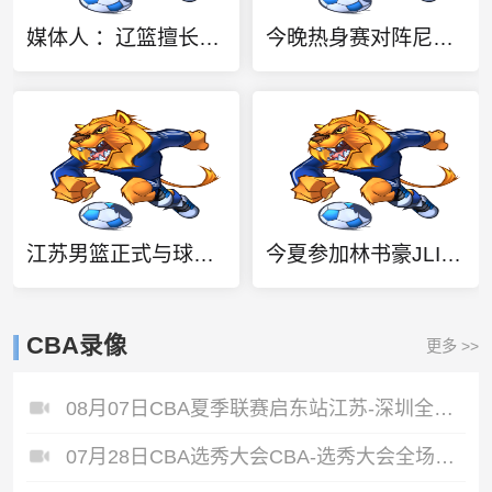
媒体人 ：辽篮擅长培养后卫 段睿骐有望成为赵继伟后又一明星后卫
今晚热身赛对阵尼日利亚 中国女篮上午在练习移动中接球投三分
江苏男篮正式与球员曾繁日完成签约 欢迎曾繁日加入肯帝亚大家庭
今夏参加林书豪JLIN NextGen训练营！朱正社媒晒九宫格帅照
CBA录像
更多 >>
08月07日CBA夏季联赛启东站江苏-深圳全场录像
07月28日CBA选秀大会CBA-选秀大会全场录像