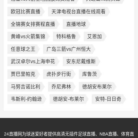
欧冠比赛直播
天津电视台直播在线观看
全锦赛女排赛程直播
直播地球
黄峰vs火箭集锦
特科格鲁
艾恩加
任意球之王
广岛三箭vs广州恒大
武汉卓尔vs上海申花
安东尼戴维斯
贾巴里帕克
虎扑步行街
库鲁茨
马努吉诺比利
乔尼弗林
德胡安布莱尔
韦斯利-约翰逊
德胡安-布莱尔
安特-日日奇
24直播网为球迷爱好者提供高清无插件足球直播、NBA直播、体育直