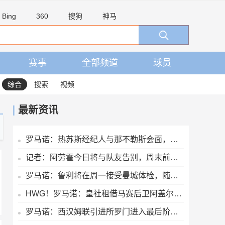
Bing
360
搜狗
神马
赛事
全部频道
球员
综合
搜索
视频
最新资讯
罗马诺：热苏斯经纪人与那不勒斯会面，阿森纳仅考虑永久出售
记者：阿劳霍今日将与队友告别，周末前往英格兰租借加盟利物浦
罗马诺：鲁利将在周一接受曼城体检，随后官宣
HWG！罗马诺：皇社租借马赛后卫阿盖尔德达协议，买断费1100万欧
罗马诺：西汉姆联引进所罗门进入最后阶段，正推进与热刺的谈判