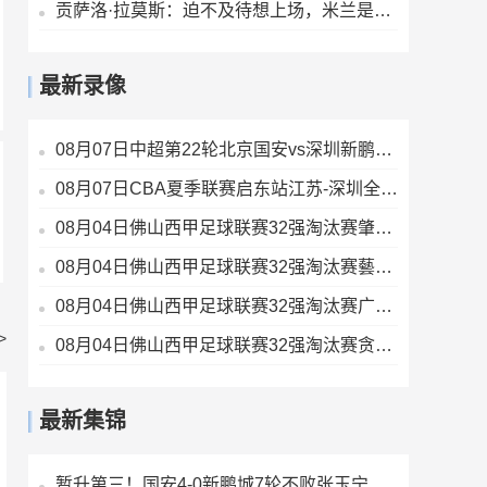
贡萨洛·拉莫斯：迫不及待想上场，米兰是世上最伟大的俱乐部之一
最新录像
08月07日中超第22轮北京国安vs深圳新鹏城全场录像
08月07日CBA夏季联赛启东站江苏-深圳全场录像
08月04日佛山西甲足球联赛32强淘汰赛肇庆恒骏成VS三七互娱全场录像
08月04日佛山西甲足球联赛32强淘汰赛藝品高國際VS湛江狂狼·粵辉能源全场录像
08月04日佛山西甲足球联赛32强淘汰赛广东西南建设VS香港圣徒全场录像
>
08月04日佛山西甲足球联赛32强淘汰赛贪玩游戏VS美的薪火全场录像
最新集锦
暂升第三！国安4-0新鹏城7轮不败张玉宁传射达万双响法比奥破门