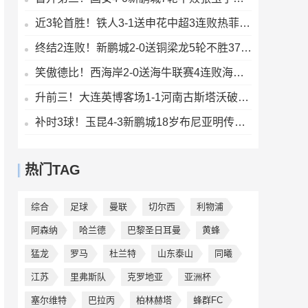
近3轮首胜！铁人3-1送申花中超3连败热菲尼奥双响邦本宜裕传射
终结2连败！新鹏城2-0送铜梁龙5轮不胜37岁姜至鹏破门韦斯利建功
笑傲德比！西海岸2-0送海牛联赛4连败海牛仍垫底西海岸升至第二
升前三！大连英博客场1-1河南古斯塔沃破门19岁杨铭锐替补扳平
补时3球！玉昆4-3新鹏城18岁布尼亚明传射侯永永乌龙卡约绝杀
热门TAG
综合
足球
曼联
切尔西
利物浦
阿森纳
哈兰德
巴黎圣日耳曼
黄蜂
猛龙
罗马
杜兰特
山东泰山
同曦
江苏
里弗斯队
克罗地亚
亚洲杯
塞尔维特
巴拉丙
柏林赫塔
蜂群FC