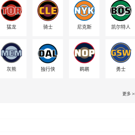
猛龙
骑士
尼克斯
凯尔特人
灰熊
独行侠
鹈鹕
勇士
更多 >