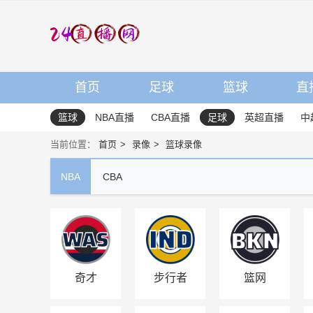
首页
足球
篮球
直
篮球
NBA直播
CBA直播
足球
英超直播
中
当前位置：
首页
录像
篮球录像
NBA
CBA
奇才
步行者
篮网