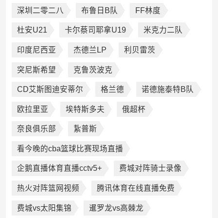
深圳二零二八
布鲁日B队
FF林度
杜安U21
卡尔蔡司耶拿U19
米克力二队
印度尼西亚
杰德兰LP
利贝雷茨
突尼斯希望
克鲁茨波克
CD艾斯图迪安蒂尔
格兰德
诺德施泰特B队
欧拉里亚
埃特斯多夫
俄超杯
奈良俱乐部
紥普斯
看今晚的cba篮球比赛现场直播
企鹅直播体育直播cctv5+
费城对阵骑士录像
热火对阵篮网视频
腾讯体育在线直播免费
费城vs太阳集锦
暹罗龙vs高棘龙