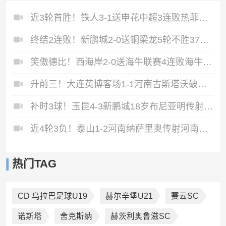
近3轮首胜！铁人3-1送申花中超3连败热菲尼奥双响邦本宜裕传射
终结2连败！新鹏城2-0送铜梁龙5轮不胜37岁姜至鹏破门韦斯利建功
笑傲德比！西海岸2-0送海牛联赛4连败海牛仍垫底西海岸升至第二
升前三！大连英博客场1-1河南古斯塔沃破门19岁杨铭锐替补扳平
补时3球！玉昆4-3新鹏城18岁布尼亚明传射侯永永乌龙卡约绝杀
近4轮3负！泰山1-2河南纳萨里奥传射河南终结17年客场不胜泰山
热门TAG
CD 乌拉巴足球U19
赫尔辛堡U21
赛云SC
诺斯塔
舍克斯纳
赫茨利奥鲁滋SC