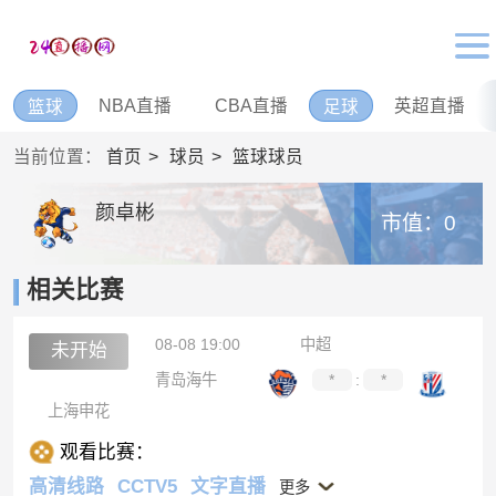
NBA直播
CBA直播
英超直播
篮球
足球
当前位置：
首页
球员
篮球球员
颜卓彬
市值：0
相关比赛
08-08 19:00
中超
未开始
青岛海牛
*
:
*
上海申花
观看比赛：
高清线路
CCTV5
文字直播
更多