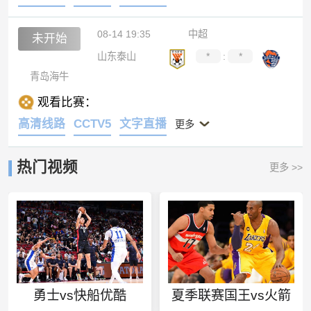
08-14 19:35
中超
未开始
山东泰山
*
:
*
青岛海牛
观看比赛：
高清线路
CCTV5
文字直播
更多
热门视频
更多 >>
勇士vs快船优酷
夏季联赛国王vs火箭