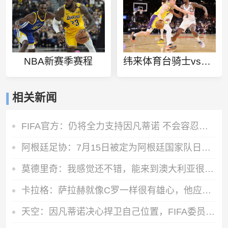
NBA新赛季赛程
纬来体育台骑士vs猛龙
相关新闻
FIFA官方：仍将全力支持因凡蒂诺 不会容忍外界对FIFA诚信的攻击
阿根廷足协：7月15日被定为阿根廷国家队日，纪念战胜英格兰
莫德里奇：我感觉还不错，能来到澳大利亚很棒，希望球队继续提高
卡拉格：萨拉赫就像C罗一样很有雄心，他应该去意甲而不是土耳其
天空：因凡蒂诺决心捍卫自己位置，FIFA委员会公开致信表达支持