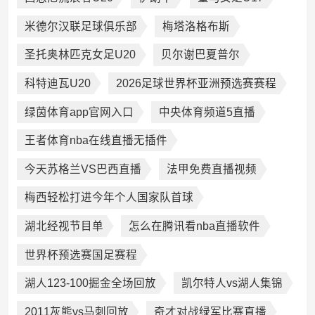
米德尔汉联足球俱乐部
梅塔洛格布斯
圣托奥林匹克女足U20
贝尔谢巴夏普尔
科特迪瓦U20
2026足球世界杯亚洲预选赛赛程
绿茵体育app官网入口
中央体育频道5直播
王者体育nba在线直播无插件
今天苏格兰VS巴西直播
法甲免费直播视频
梅西轻松打进今年个人国家队首球
湖北经视节目单
怎么在腾讯看nba直播软件
世界杯预选赛国足赛程
湖人123-100掘金全场回放
凯尔特人vs湖人集锦
2011灰熊vs马刺回放
奇才对战绿军比赛直播