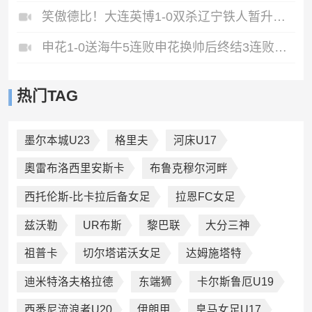
笑傲德比！大连英博1-0双杀辽宁铁人暂升第2斯坦丘远射制胜
申花1-0送海牛5连败申花换帅后终结3连败阿苏埃助攻徐皓阳制胜
热门TAG
墨尔本城U23
格里夫
河床U17
奧雷布洛西里安斯卡
布鲁克穆尔河畔
西托伦斯-比卡拉后备女足
拉恩FC女足
兹沃勒
UR布斯
黎巴联
大分三神
祖普卡
切尔塔诺沃女足
达姆施塔特
迪米特洛夫格拉德
东端狮
卡尔斯鲁厄U19
西悉尼流浪者U20
伊朗甲
皇马女足U17