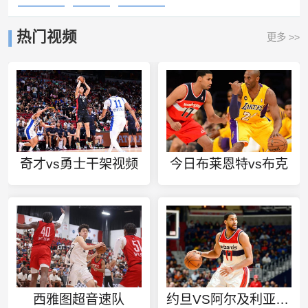
热门视频
更多 >>
奇才vs勇士干架视频
今日布莱恩特vs布克
西雅图超音速队
约旦VS阿尔及利亚今日赛事直播