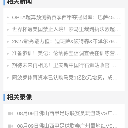
相关新闻
OPTA超算预测新赛季西甲夺冠概率：巴萨45.6%，皇马31%，马竞8.6%
世界杯遭美国禁止入境！索马里裁判执法欧超杯：永远不要停止追梦
2K27新秀能力值：迪班萨&彼得森&布泽尔79最高 凯莱布·威尔逊第4
准备参训！美记：伦纳德坚信调查会在训练营开始前结束
期待未来再相见！里夫斯中国行石狮站收官 嘉年华与球迷互动
阿波罗体育资本已认购马竞1亿欧元增资，成为俱乐部控股股东
相关录像
08月09日佛山西甲足球联赛贪玩游戏VS广东西南建设全场录像
08月09日佛山西甲足球联赛广州蜀地红VS广东客家青年全场录像