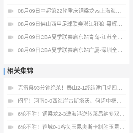
08月09日中超第22轮重庆铜梁龙vs上海海港全场录像
08月09日佛山西甲足球联赛湛江狂狼·粵辉能源VS三七互娱全场录像
08月09日CBA夏季联赛启东站青岛-江苏全场录像
08月09日CBA夏季联赛启东站广厦-深圳全场录像
相关集锦
克雷桑93分钟绝杀！泰山2-1终结津门虎四连胜，刘洋、哈达斯破门
闷平！河南0-0西海岸古斯塔沃、何超中框阿布拉汗替补席染红
6轮不胜！铜梁龙2-3遭海港逆转莱昂纳多双响海港甩开降级区7分
6轮不胜！蓉城0-1客负玉昆奥斯卡制胜玉昆暂第三蓉城全场1射正