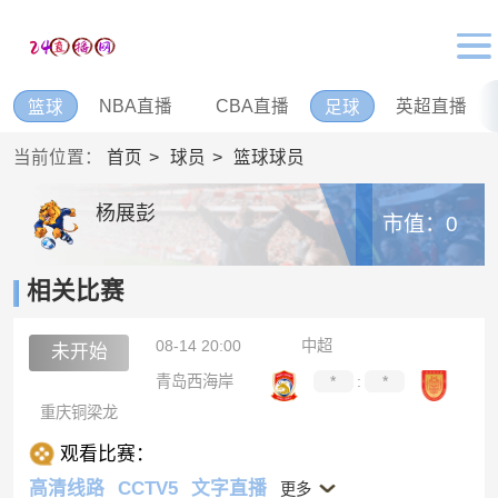
NBA直播
CBA直播
英超直播
篮球
足球
当前位置：
首页
球员
篮球球员
杨展彭
市值：0
相关比赛
08-14 20:00
中超
未开始
青岛西海岸
*
:
*
重庆铜梁龙
观看比赛：
高清线路
CCTV5
文字直播
更多