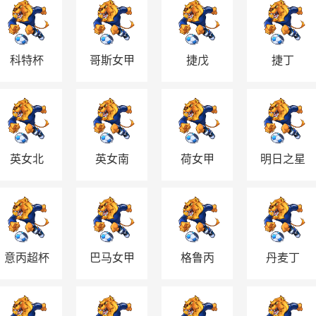
科特杯
哥斯女甲
捷戊
捷丁
英女北
英女南
荷女甲
明日之星
女子冠军
杯
意丙超杯
巴马女甲
格鲁丙
丹麦丁