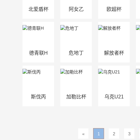
北爱盾杯
阿女乙
欧超杯
德青联H
危地丁
解放者杯
斯伐丙
加勒比杯
乌克U21
«
1
2
3