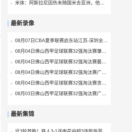
米体：阿斯拉尼因伤未随国米去亚洲，他早已不在球队的未来计划中
最新录像
08月07日CBA夏季联赛启东站江苏-深圳全场录像
08月04日佛山西甲足球联赛32强淘汰赛肇庆恒骏成VS三七互娱全场录像
08月04日佛山西甲足球联赛32强淘汰赛藝品高國際VS湛江狂狼·粵辉能源全场录像
08月04日佛山西甲足球联赛32强淘汰赛广东西南建设VS香港圣徒全场录像
08月04日佛山西甲足球联赛32强淘汰赛贪玩游戏VS美的薪火全场录像
08月03日佛山西甲足球联赛32强淘汰赛广东凤铝VS湛江八部科技全场录像
最新集锦
近3轮首胜！铁人3-1送申花中超3连败热菲尼奥双响邦本宜裕传射