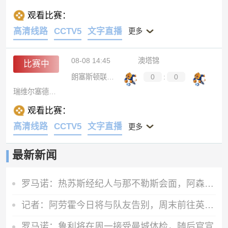
观看比赛：
高清线路
CCTV5
文字直播
更多
08-08 14:45
澳塔锦
比赛中
朗塞斯顿联后备队
0
:
0
瑞维尔塞德奥林匹克B队
观看比赛：
高清线路
CCTV5
文字直播
更多
最新新闻
罗马诺：热苏斯经纪人与那不勒斯会面，阿森纳仅考虑永久出售
记者：阿劳霍今日将与队友告别，周末前往英格兰租借加盟利物浦
罗马诺：鲁利将在周一接受曼城体检，随后官宣