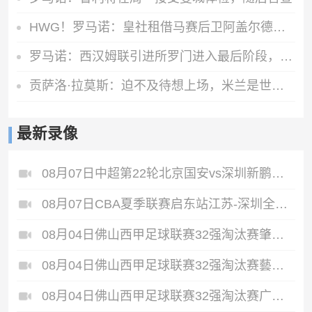
HWG！罗马诺：皇社租借马赛后卫阿盖尔德达协议，买断费1100万欧
罗马诺：西汉姆联引进所罗门进入最后阶段，正推进与热刺的谈判
贡萨洛·拉莫斯：迫不及待想上场，米兰是世上最伟大的俱乐部之一
最新录像
08月07日中超第22轮北京国安vs深圳新鹏城全场录像
08月07日CBA夏季联赛启东站江苏-深圳全场录像
08月04日佛山西甲足球联赛32强淘汰赛肇庆恒骏成VS三七互娱全场录像
08月04日佛山西甲足球联赛32强淘汰赛藝品高國際VS湛江狂狼·粵辉能源全场录像
08月04日佛山西甲足球联赛32强淘汰赛广东西南建设VS香港圣徒全场录像