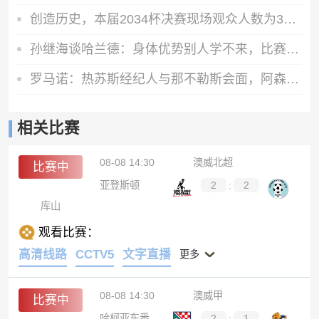
创造历史，本届2034杯决赛现场观众人数为31289人
孙继海谈哈兰德：身体优势别人学不来，比赛胜负还是要靠球队整体
罗马诺：热苏斯经纪人与那不勒斯会面，阿森纳仅考虑永久出售
相关比赛
08-08 14:30
澳威北超
比赛中
亚登斯顿
2
:
2
库山
观看比赛：
高清线路
CCTV5
文字直播
更多
08-08 14:30
澳威甲
比赛中
哈柯亚东悉尼市
2
:
1