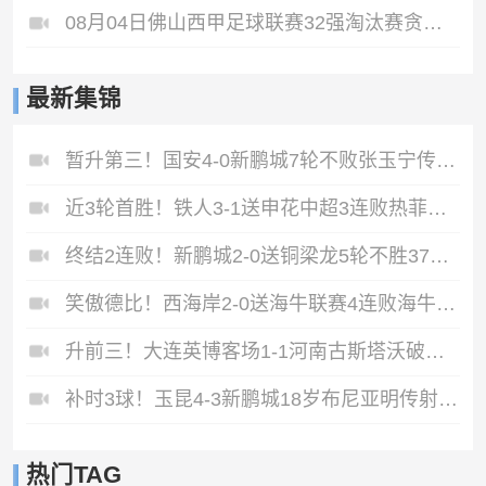
08月04日佛山西甲足球联赛32强淘汰赛贪玩游戏VS美的薪火全场录像
最新集锦
暂升第三！国安4-0新鹏城7轮不败张玉宁传射达万双响法比奥破门
近3轮首胜！铁人3-1送申花中超3连败热菲尼奥双响邦本宜裕传射
终结2连败！新鹏城2-0送铜梁龙5轮不胜37岁姜至鹏破门韦斯利建功
笑傲德比！西海岸2-0送海牛联赛4连败海牛仍垫底西海岸升至第二
升前三！大连英博客场1-1河南古斯塔沃破门19岁杨铭锐替补扳平
补时3球！玉昆4-3新鹏城18岁布尼亚明传射侯永永乌龙卡约绝杀
热门TAG