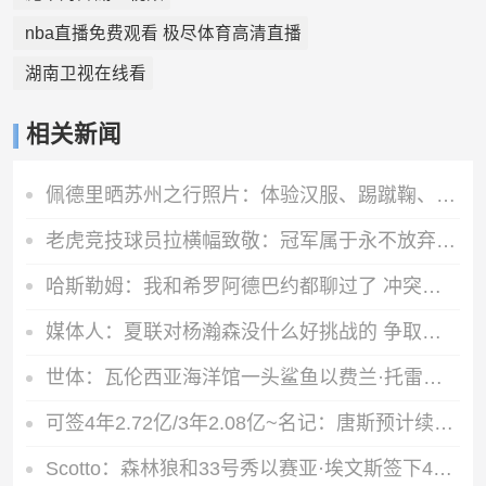
nba直播免费观看 极尽体育高清直播
湖南卫视在线看
相关新闻
佩德里晒苏州之行照片：体验汉服、踢蹴鞠、参观苏州园林
老虎竞技球员拉横幅致敬：冠军属于永不放弃的人，感谢阿根廷队
哈斯勒姆：我和希罗阿德巴约都聊过了 冲突这件事被过度放大了
媒体人：夏联对杨瀚森没什么好挑战的 争取常规赛获得稳定机会
世体：瓦伦西亚海洋馆一头鲨鱼以费兰·托雷斯的名字命名
可签4年2.72亿/3年2.08亿~名记：唐斯预计续约一事很快就会有说法
Scotto：森林狼和33号秀以赛亚·埃文斯签下4年930万美元合同