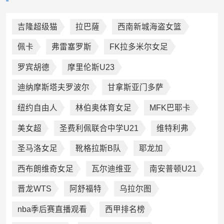
吉隆超级猫
拉巴薩
西南新城海盗女篮
佩卡
弗雷塞罗斯
FK拉多米尔女足
罗宾胡德
摩里伦斯U23
迪纳摩斯塔夫罗波尔
甘拿斯亚门多萨
纽约自由人
林伯奥体育女足
MFK巴耶卡
美女超
圣费利佩联合中学U21
维特利弗
圣马洛女足
靴格拉斯B队
耶龙加
西布朗维奇女足
瓦尔迪维亚
南安普顿U21
晋龙WTS
阿舒福特
乌拉尔图
nba季后赛直播观看
西甲排名榜