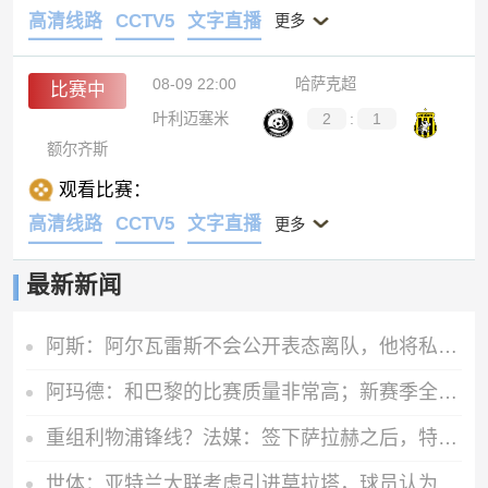
高清线路
CCTV5
文字直播
更多
08-09 22:00
哈萨克超
比赛中
叶利迈塞米
2
:
1
额尔齐斯
观看比赛：
高清线路
CCTV5
文字直播
更多
最新新闻
阿斯：阿尔瓦雷斯不会公开表态离队，他将私下与西蒙尼和马竞沟通
阿玛德：和巴黎的比赛质量非常高；新赛季全队都渴望能够斩获佳绩
重组利物浦锋线？法媒：签下萨拉赫之后，特拉布宗即将拿下努涅斯
世体：亚特兰大联考虑引进莫拉塔，球员认为自己还能留在顶级联赛