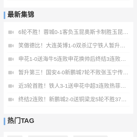
最新集锦
6轮不胜！蓉城0-1客负玉昆奥斯卡制胜玉昆暂第三蓉城全场1射正
笑傲德比！大连英博1-0双杀辽宁铁人暂升第2斯坦丘远射制胜
申花1-0送海牛5连败申花换帅后终结3连败阿苏埃助攻徐皓阳制胜
暂升第三！国安4-0新鹏城7轮不败张玉宁传射达万双响法比奥破门
近3轮首胜！铁人3-1送申花中超3连败热菲尼奥双响邦本宜裕传射
终结2连败！新鹏城2-0送铜梁龙5轮不胜37岁姜至鹏破门韦斯利建功
热门TAG