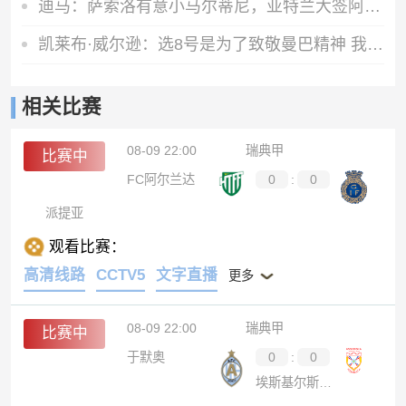
迪马：萨索洛有意小马尔蒂尼，亚特兰大签阿拉伊贝戈维奇可能放人
凯莱布·威尔逊：选8号是为了致敬曼巴精神 我能充满紧迫感
相关比赛
08-09 22:00
瑞典甲
比赛中
FC阿尔兰达
0
:
0
派提亚
观看比赛：
高清线路
CCTV5
文字直播
更多
08-09 22:00
瑞典甲
比赛中
于默奥
0
:
0
埃斯基尔斯蒂纳