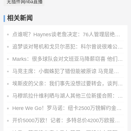
无插件网nba直播
相关新闻
点谁呢？Haynes谈老詹决定：76人管理层绝不会袖手旁观&坐以待毙
追梦谈对弩机和戈贝尔恶犯：科尔曾说很难公开支持我 我说没必要
Marks：很多球队会对文班亚马降薪窃喜 他们可以以此压价别的球员
马竞主席：小蜘蛛犯了错但能被原谅 马竞是诞生世界杯冠军的球队
埃斯皮的父亲：我们事先没想过要转会，谈判时保密我母亲都不知道
马穆凯拉什维利晒与湖人其他三位新援合照：家人们！
Here We Go！罗马诺：纽卡2500万镑解约金签捷克门将霍尔尼切克
开价5000万欧！记者：多特总价4200万欧报价萨义德·马拉，遭拒绝