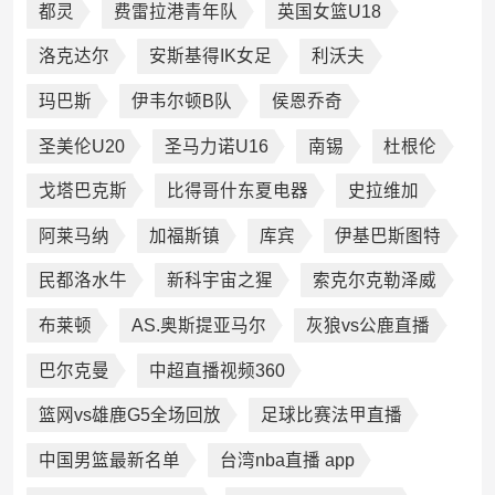
都灵
费雷拉港青年队
英国女篮U18
洛克达尔
安斯基得IK女足
利沃夫
玛巴斯
伊韦尔顿B队
侯恩乔奇
圣美伦U20
圣马力诺U16
南锡
杜根伦
戈塔巴克斯
比得哥什东夏电器
史拉维加
阿莱马纳
加福斯镇
库宾
伊基巴斯图特
民都洛水牛
新科宇宙之猩
索克尔克勒泽威
布莱顿
AS.奥斯提亚马尔
灰狼vs公鹿直播
巴尔克曼
中超直播视频360
篮网vs雄鹿G5全场回放
足球比赛法甲直播
中国男篮最新名单
台湾nba直播 app