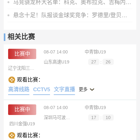
马竞骁龙杯大名单：科克、奥布拉克、吉梅内斯领衔，勒马尔在列
悬念十足！队报谈金球奖竞争：罗德里/登贝莱二封？梅西9捧金球？
相关比赛
08-07 14:00
中青锦U19
比赛中
山东高速U19
27
:
26
辽宁沈阳三生U19
观看比赛：
高清线路
CCTV5
文字直播
更多
08-07 14:00
中青锦U19
比赛中
深圳马可波罗U19
17
:
10
四川金强U19
观看比赛：