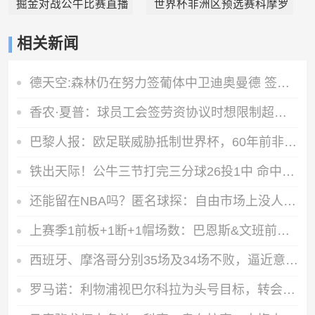
掘金对战公牛比赛直播
世界杯非洲区预选赛科摩罗
相关新闻
德天空:森林仍在努力签葡体中卫迪奥曼德 签吉瓦罗·雷德没有进展
香农·夏普：球员工会签劳资协议时想限制超级球队 如今坑了球员
巴黎人报：欧足联威胁抵制世界杯，60年前非洲足联已有先例
铁出天际！公牛三节打完三分球26投1中 命中率是3.8%
还能留在NBA吗？匿名球探：自由市场上没人愿意接触威少
上赛季1前板+1断+1帽场数：巴恩斯&文班前二 火箭&骑士各2人前十
西班牙、摩洛哥分别35场及34场不败，逼近意大利连续37场不败纪录
罗马诺：利物浦视巴尔科拉为头号目标，转会费上巴黎不会轻易让步