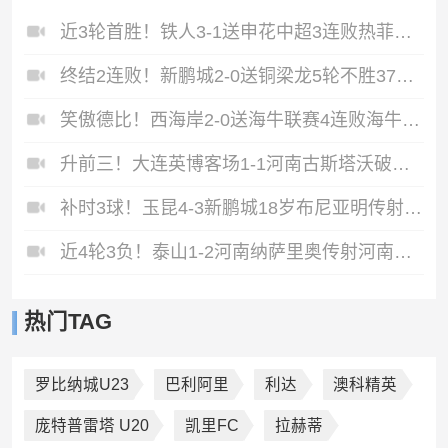
近3轮首胜！铁人3-1送申花中超3连败热菲尼奥双响邦本宜裕传射
终结2连败！新鹏城2-0送铜梁龙5轮不胜37岁姜至鹏破门韦斯利建功
笑傲德比！西海岸2-0送海牛联赛4连败海牛仍垫底西海岸升至第二
升前三！大连英博客场1-1河南古斯塔沃破门19岁杨铭锐替补扳平
补时3球！玉昆4-3新鹏城18岁布尼亚明传射侯永永乌龙卡约绝杀
近4轮3负！泰山1-2河南纳萨里奥传射河南终结17年客场不胜泰山
热门TAG
罗比纳城U23
巴利阿里
利达
澳科精英
庞特普雷塔 U20
凯里FC
拉赫蒂