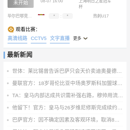
08-07 16:00
上海明日之星冠军
未开始
杯
毕尔巴鄂竞技U17
*
:
*
热刺U17
观看比赛：
高清线路
CCTV5
文字直播
更多
最新新闻
世体：莱比锡曾告诉巴萨只会天价卖迪奥曼德，所以巴萨放弃了
曼联官方：18岁哥伦比亚中场奥罗斯科加盟球队，将进入青训体系
TA：皇马内部达成共识需补强右路，穆帅用流利法语招募了迪奥曼德
他留下！官方：皇马与26岁维尼修斯完成续约，新合同至2032年
巴萨官方：因不确定因素及客观环境，取消8月15日的友谊赛