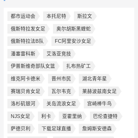
都市运动会
本托尼特
斯拉文
俄斯特拉发女足
奥尔胡斯黑蝰蛇
俄斯特拉法B队
FC阿里安沙女足
潘塞雷科斯
艾洛亚竞技
伊普斯维奇部队女篮
扎布热矿工
维克阿卡德米
晋州市民
湖北青年星
赛瑞贝肯女足
瓦尔韦克
莱赫波兹南女足
洛杉矶银河
关岛流浪女足
宫崎棒牛鸟
NJS女足
利卡
亚霍里纳
巴伦查捷特
萨德贝利
下载足球直播
詹姆斯安德森