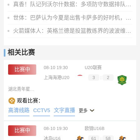
真香！队记列沃尔什数据：多项防守数据排队内前列 防马克西10中1
世体：巴萨认为今夏是出售卡萨多的好时机，标价3000万-4000万欧
火箭媒体人：英格兰德是投篮教练界的波波维奇与禅师
相关比赛
08-10 19:30
U20联赛
比赛中
上海海港U20
3
:
2
湖北青年星U20
观看比赛：
高清线路
CCTV5
文字直播
更多
08-10 19:30
欧锦U16B
比赛中
冰岛U16
61
:
58