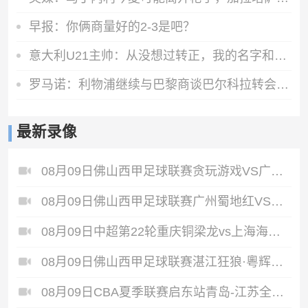
早报：你俩商量好的2-3是吧？
意大利U21主帅：从没想过转正，我的名字和齐祖渣叔相比格格不入
罗马诺：利物浦继续与巴黎商谈巴尔科拉转会，但尚未正式报价
最新录像
08月09日佛山西甲足球联赛贪玩游戏VS广东西南建设全场录像
08月09日佛山西甲足球联赛广州蜀地红VS广东客家青年全场录像
08月09日中超第22轮重庆铜梁龙vs上海海港全场录像
08月09日佛山西甲足球联赛湛江狂狼·粵辉能源VS三七互娱全场录像
08月09日CBA夏季联赛启东站青岛-江苏全场录像