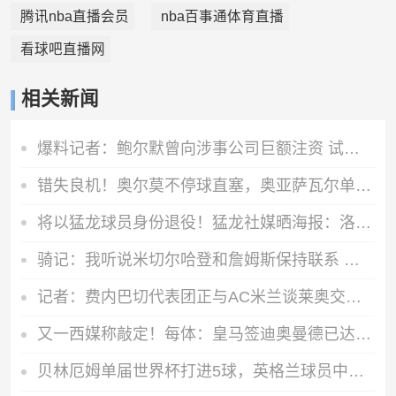
腾讯nba直播会员
nba百事通体育直播
看球吧直播网
相关新闻
爆料记者：鲍尔默曾向涉事公司巨额注资 试图联合瞒报骗过联盟
错失良机！奥尔莫不停球直塞，奥亚萨瓦尔单刀打偏！
将以猛龙球员身份退役！猛龙社媒晒海报：洛瑞 欢迎回家！
骑记：我听说米切尔哈登和詹姆斯保持联系 但招募不是决定性因素
记者：费内巴切代表团正与AC米兰谈莱奥交易，后者只接受永久转会
又一西媒称敲定！每体：皇马签迪奥曼德已达协议！转会费1.2亿欧
贝林厄姆单届世界杯打进5球，英格兰球员中仅少于莱因克尔、凯恩