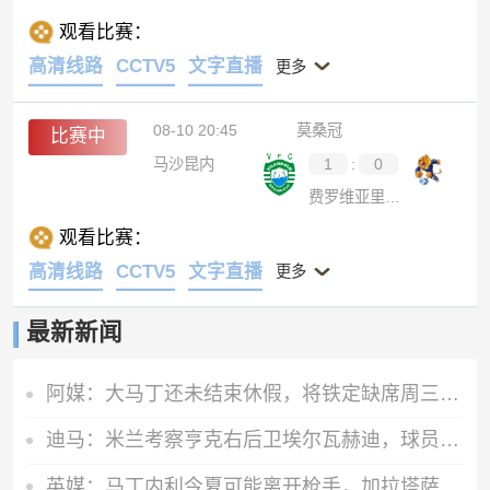
观看比赛：
高清线路
CCTV5
文字直播
更多
08-10 20:45
莫桑冠
比赛中
马沙昆内
1
:
0
费罗维亚里那卡拉
观看比赛：
高清线路
CCTV5
文字直播
更多
最新新闻
阿媒：大马丁还未结束休假，将铁定缺席周三与巴黎的欧超杯决赛
迪马：米兰考察亨克右后卫埃尔瓦赫迪，球员估价1300万到1500万欧
英媒：马丁内利今夏可能离开枪手，加拉塔萨雷已经向阿森纳问价