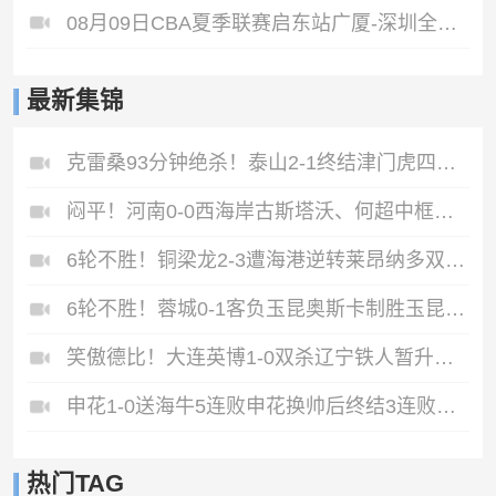
08月09日CBA夏季联赛启东站广厦-深圳全场录像
最新集锦
克雷桑93分钟绝杀！泰山2-1终结津门虎四连胜，刘洋、哈达斯破门
闷平！河南0-0西海岸古斯塔沃、何超中框阿布拉汗替补席染红
6轮不胜！铜梁龙2-3遭海港逆转莱昂纳多双响海港甩开降级区7分
6轮不胜！蓉城0-1客负玉昆奥斯卡制胜玉昆暂第三蓉城全场1射正
笑傲德比！大连英博1-0双杀辽宁铁人暂升第2斯坦丘远射制胜
申花1-0送海牛5连败申花换帅后终结3连败阿苏埃助攻徐皓阳制胜
热门TAG