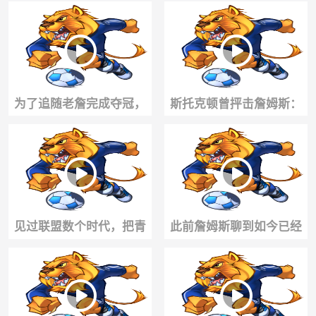
身边有个这样的活宝该有
不开詹姆斯！
多快乐" ...
为了追随老詹完成夺冠，
斯托克顿曾抨击詹姆斯：
艾奇库姆整个休赛期都泡
你没有在爬山！而是坐直
在训练场！！
升机直接抵达山顶
见过联盟数个时代，把青
此前詹姆斯聊到如今已经
春全部留在赛场，致敬仍
成为自己队友的杰伦布
在征战的老兵...
朗:...