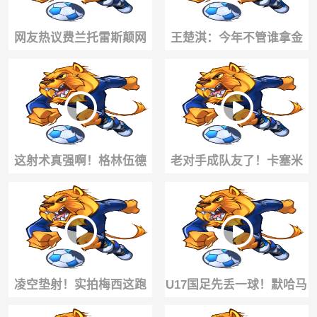
网友热议费兰托雷斯颠网
王楚淇：今年不管谁拿金
球甚至不如纳达尔😂
球奖，都没什么含金量
这射术真强啊！格林伍德
老对手成队友了！卡塞米
禁区外远射破门
罗抱着梅西，给梅老板整
笑了😂
凌空垫射！实拍梅西这跑
U17国足先丢一球！默哈马
位抢点意识+射术依旧顶级
迪前插面对门将挑射破门