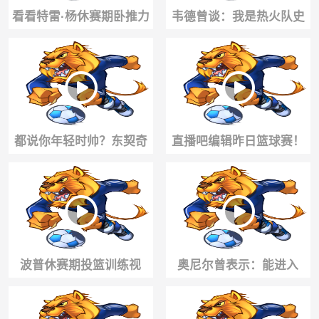
看看特雷·杨休赛期卧推力
韦德曾谈：我是热火队史
量训练，你们觉得有变壮
第一人，但穿过热火球衣
了吗？
最伟大球员是老詹
都说你年轻时帅？东契奇
直播吧编辑昨日篮球赛！
曾答：我对现在颜值很满
多姆连打两铁后知耻后勇
意，让别人说去吧
一条龙连过数人！
波普休赛期投篮训练视
奥尼尔曾表示：能进入
频：强化持球急停跳投技
GOAT讨论的只有科比、勒