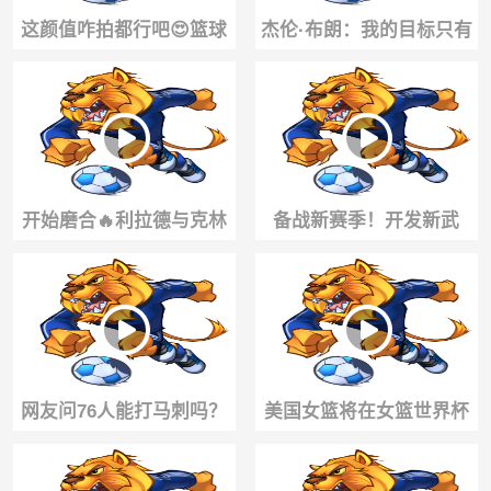
这颜值咋拍都行吧😍篮球
杰伦·布朗：我的目标只有
女主持炼炼教大家怎么出
赢球，得分和MVP那些我
片~
都没兴趣
开始磨合🔥利拉德与克林
备战新赛季！开发新武
根练习挡拆配合！期待新
器！骑士莫布里训练中距
赛季！
离跳投和三分
网友问76人能打马刺吗？
美国女篮将在女篮世界杯
大史：东部队不研究西部
首战与中国队展开正面对