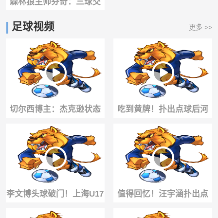
森林狼主帅芬奇：三球交
易实现一举多得！华子戈
足球视频
更多 >>
贝尔都会被激活
切尔西博主：杰克逊状态
吃到黄牌！扑出点球后河
看起来让人担忧啊 😬
床门将疯狂挑衅赵松源！
李文博头球破门！上海U17
值得回忆！汪宇涵扑出点
再次扳平阿森纳U17！
球后，国足小将们都扑向