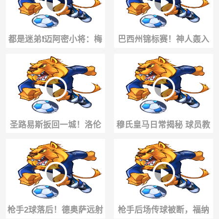
都是迷弟❗️迈阿密小将：梅
巴西州锦标赛！神人轰入
西回归简直爽翻天
爆炸神仙球！这位置射门
简直不讲道理！
圣路易斯扳回一城！洛伦
穆氏皇马日常揭秘 球员教
特兜射死角破门！迈阿密4-
练组体育城聚餐
2领先！
枪手2球落后！德奥萨远射
枪手后场传球被断，福纳