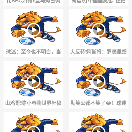
比BBC如何❓️皇马姆巴佩
离谱❗️打中国国奥也“性招
+维尼修斯+迪奥曼德三叉
待”裁判，韩国足协一年7
戟
次特殊服务
球迷：至今也不明白，当
大反转❗️阿斯报：罗德里感
年C罗怎么敢在这个位置直
谢皇马，但因理念，更倾
接射门
向加盟巴萨
山鸡哥❗️陈小春聊世界杯愤
勤笑公都不笑了😂！球迷
愤不平，尽显球迷本色
这波操作，莱奥直接开
骂：你是真的蠢