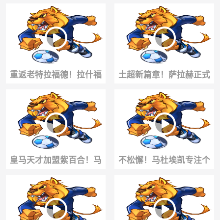
言，直接把头发染成吸睛
开场16秒破门！最终1-0带
粉色！
队胜利
重返老特拉福德！拉什福
土超新篇章！萨拉赫正式
德已回到了曼联！能否重
亮相特拉布宗！数万球迷
新找回巅峰状态？
狂热迎接震撼现场
皇马天才加盟紫百合！马
不松懈！马杜埃凯专注个
斯坦托诺抵达佛罗伦萨，
人训练！新赛季期待大放
收获球迷狂热追捧
异彩！