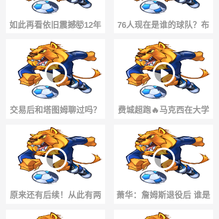
如此再看依旧震撼🤯12年
76人现在是谁的球队？布
前6尺2寸奎·帕克的炸扣引
朗高情商回应 并强调很期
爆全网！
待向老詹学习
交易后和塔图姆聊过吗？
费城超跑🔥马克西在大学
布朗：基本没有，我对他
时就已经是个狠角色了！
只有尊重
原来还有后续！从此有两
萧华：詹姆斯退役后 谁是
个人每天一睁眼就问开学
联盟门面要靠他们自己争