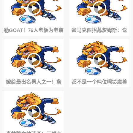
...
决，你期待嘛...
勒GOAT！76人老板为老詹
😁马克西招募詹姆斯：说
加盟兴奋不已：他相信我
服他并不是难 几次电话几
们有争冠实力
条短信搞定
嫁给最出名男人之一！詹
都不是一个吨位啊🤣魔兽
嫂：詹姆斯有一点特别好
和尼克·杨单挑~
他始终表里如一