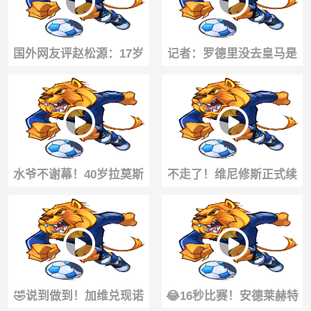
国外网友评赵松源：17岁
记者：罗德里没去皇马是
已经6英尺4英寸，他就是
一种罪过🧐，去死敌巴萨
中国版哈兰德
我无法理解
水爷不谢幕！40岁拉莫斯
不走了！维尼修斯正式续
坚持训练，仍渴望继续征
约皇马至2032年！终结全
战赛场！
部离队流言！
🤣说到做到！加维兑现诺
😂16秒比赛！安德莱赫特