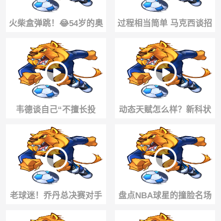
火柴盒弹跳！😂54岁的奥
过程相当简单 马克西谈招
尼尔想要扣篮，结果被篮
募詹姆斯 ！
筐给帽了
韦德谈自己“不擅长投
动态天赋怎么样？新科状
篮”：我不需要投三分也能
元迪班萨挑战远距离滑翔
场均砍30分！
劈扣！
老球迷！乔丹总决赛对手
盘点NBA球星的撞脸名场
太弱？詹姆斯更强？科比
面，哪一个最难绷？