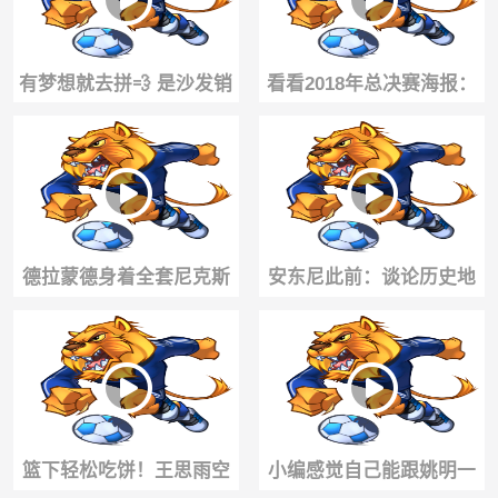
有梦想就去拼💨 是沙发销
看看2018年总决赛海报：
售员，是体操选手，也是
勇士这边是库里+杜兰特，
职业扣将身份
骑士则是詹姆斯+JR😂
德拉蒙德身着全套尼克斯
安东尼此前：谈论历史地
训练装备在迈阿密街头路
位排名，库里不会把詹姆
跑训练...
斯排在自己之前
篮下轻松吃饼！王思雨空
小编感觉自己能跟姚明一