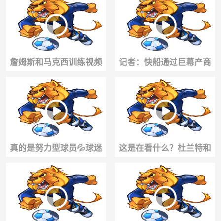
没~
取
詹姆斯和马克西训练视频
记者：快船通过巨幕产商
出炉！
向伦纳德输送钱💰有数百万
的代言合同！
真的是努力型球员💦球迷
这是在看什么？杜兰特和
偶遇魔仙哥麦凯恩刚冒雨
勇士老队友奎因·库克俩人
跑完步！
刷着手机