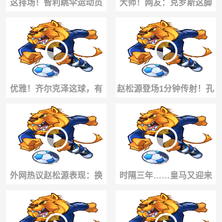
这排场！智利跳伞运动员
大师！网友：克罗斯这脚
高空降落，为沃齐尼亚送
绝妙直塞，如今哪个皇马
上科洛科洛球衣
球员能踢出来？
优雅！齐尔克泽这球，有
赵松源登场1分钟传射！孔
点当年齐达内的味道了！
玺诺扳平，赵松源暴力远
射
外网热议赵松源表现：换
时隔三年……皇马又迎来
个户口能去皇马，希望下
了一位亿元德甲过人王
届世界杯看到中国