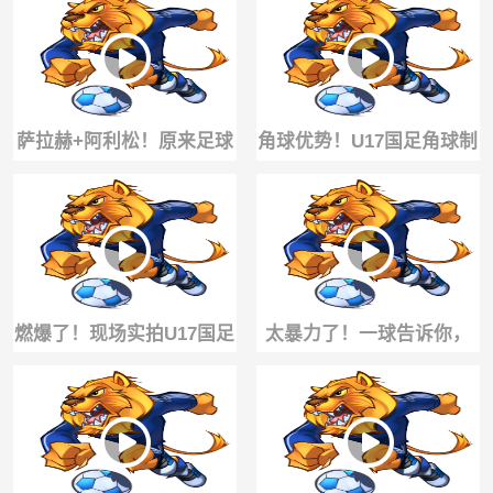
萨拉赫+阿利松！原来足球
角球优势！U17国足角球制
可以是门将+前锋的运动
造混乱，孔玺诺门前捅进
球门
燃爆了！现场实拍U17国足
太暴力了！一球告诉你，
1分钟两球，赵松源炸裂世
当年贝尔为什么是第一个
界波反超
亿元先生！