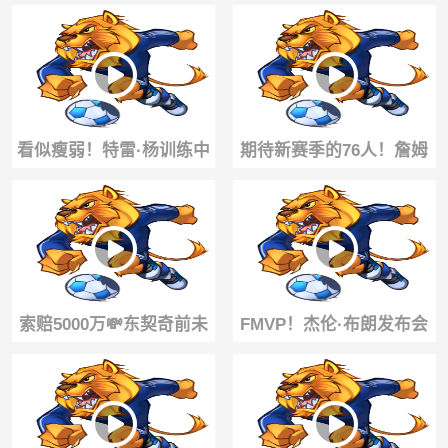
切送妙传，张子宇接球轻
较高下！当然，说的是高
松上篮！
尔夫🤣🤣
看似瘦弱！特雷·杨训练中
期待新赛季的76人！詹姆
单手可以举起95磅哑铃😯
斯和马克西一起合练突破
转身暴扣
索赔5000万💸东契奇前未
FMVP！杰伦·布朗发布会
婚妻再度起诉！还想减少
举起自己的7号76人球衣！
前者监护权