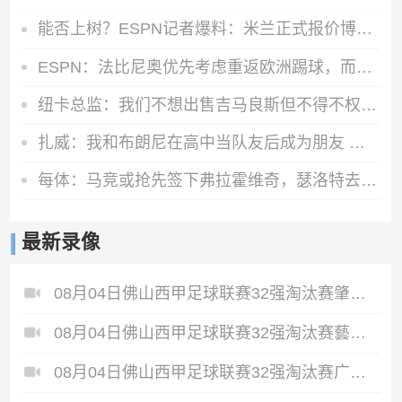
能否上树？ESPN记者爆料：米兰正式报价博卡青年中场帕雷德斯
ESPN：法比尼奥优先考虑重返欧洲踢球，而不是回到祖国巴西
纽卡总监：我们不想出售吉马良斯但不得不权衡，他明确说出了意愿
扎威：我和布朗尼在高中当队友后成为朋友 很兴奋能再次并肩作战
每体：马竞或抢先签下弗拉霍维奇，瑟洛特去留成关键变量
最新录像
08月04日佛山西甲足球联赛32强淘汰赛肇庆恒骏成VS三七互娱全场录像
08月04日佛山西甲足球联赛32强淘汰赛藝品高國際VS湛江狂狼·粵辉能源全场录像
08月04日佛山西甲足球联赛32强淘汰赛广东西南建设VS香港圣徒全场录像