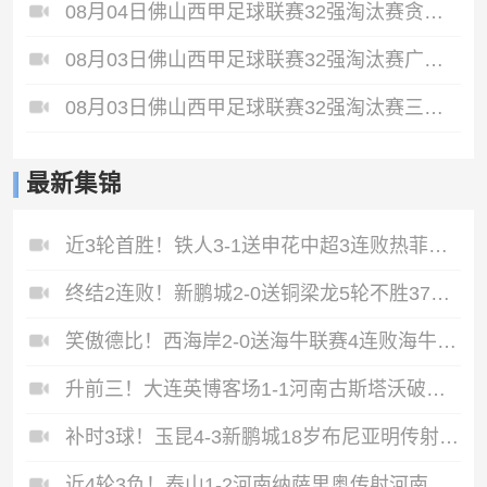
08月04日佛山西甲足球联赛32强淘汰赛贪玩游戏VS美的薪火全场录像
08月03日佛山西甲足球联赛32强淘汰赛广东凤铝VS湛江八部科技全场录像
08月03日佛山西甲足球联赛32强淘汰赛三水乐民兴健力宝VS中国澳门澳科精英全场录像
最新集锦
近3轮首胜！铁人3-1送申花中超3连败热菲尼奥双响邦本宜裕传射
终结2连败！新鹏城2-0送铜梁龙5轮不胜37岁姜至鹏破门韦斯利建功
笑傲德比！西海岸2-0送海牛联赛4连败海牛仍垫底西海岸升至第二
升前三！大连英博客场1-1河南古斯塔沃破门19岁杨铭锐替补扳平
补时3球！玉昆4-3新鹏城18岁布尼亚明传射侯永永乌龙卡约绝杀
近4轮3负！泰山1-2河南纳萨里奥传射河南终结17年客场不胜泰山