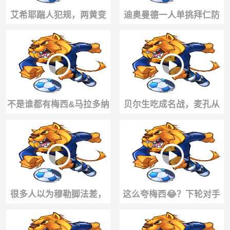
艾希耶踹人犯规，两黄变
迪奥曼德一人单挑拜仁防
一红被罚下场
线，是什么含金量？
不是谁都有梅西&马拉多纳
贝尔生吃成名战，麦孔从
的球感！外网热议费兰颠
此道心破碎😭
网球不太行😅
很多人以为穆勒脚法差，
这么夸梅西😂？下轮对手
直到看到这个视频......
主帅：哥们就不能度度