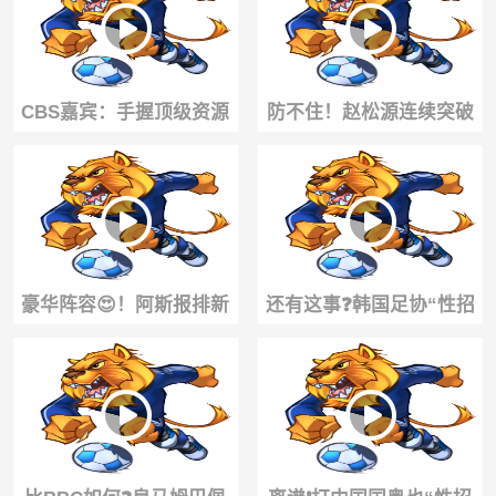
CBS嘉宾：手握顶级资源
防不住！赵松源连续突破
与全力支持，穆里尼奥能
后遭河床球员放翻
否完成自我拯救？
豪华阵容😍！阿斯报排新
还有这事❓️韩国足协“性招
赛季皇马首发
待”外籍裁判，按摩都安排
上了