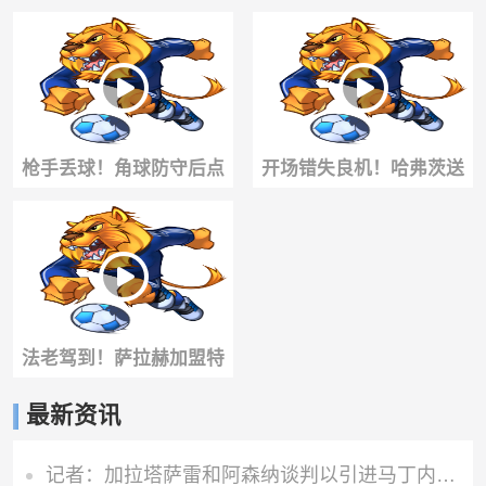
世界波直挂死角！凯帕鞭
尔斯远射破门！凯帕原地
长莫及！！
目送！
枪手丢球！角球防守后点
开场错失良机！哈弗茨送
漏人，里克尔梅无人盯防
妙传，约克雷斯单刀推射
抽射破门！
被扑出
法老驾到！萨拉赫加盟特
拉布宗！引爆土耳其足
最新资讯
坛！
记者：加拉塔萨雷和阿森纳谈判以引进马丁内利，球员合同明夏到期