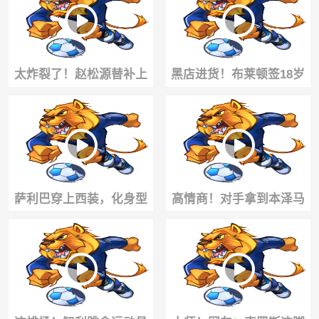
假，坐坐游艇吗？
太炸裂了！赵松源替补上
黑店进货！布莱顿签18岁
场就轰进世界波，1分钟2
前锋瓦伦丁·约瑟夫⚽️看看
球反超太猛了
实力如何？
萨利巴穿上西装，化身型
高情商！对手拿到本泽马
男🤩
球衣，被反要球衣后震惊