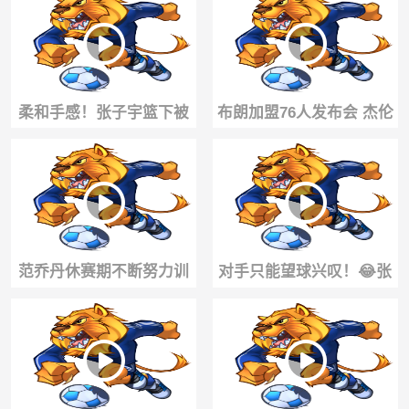
直接被踢出讨论？
柔和手感！张子宇篮下被
布朗加盟76人发布会 杰伦
对手顶至负角度，但依旧
布朗受到费城热烈欢迎 ...
稳稳将球放进
范乔丹休赛期不断努力训
对手只能望球兴叹！😂张
练，已经准备好下赛季复
子宇篮下面对多人防守，
出了！
二次进攻打进！