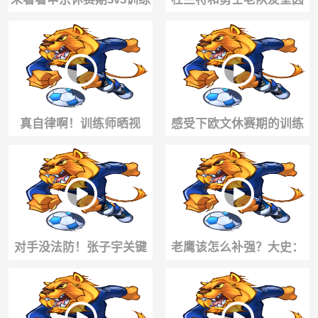
赛的表现，个人状态看上
库克俩人这是在看什么？
去相当出色！
👀
真自律啊！训练师晒视
感受下欧文休赛期的训练
频：37岁的杜兰特休赛期
状态，看来下赛季有望满
泡在健身房苦练
血复出啊！
对手没法防！张子宇关键
老鹰该怎么补强？大史：
时刻接杨舒予助攻上篮打
老鹰想变强得补大哥，补
进，基本杀死比赛
球队领袖！