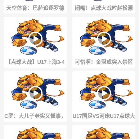
天空体育：巴萨追逐罗德
闭嘴！点球大战时赵松源
里遭拒，切尔西给恩佐开
罚进后回应河床门将先前
价1.2亿英镑
的挑衅
【点球大战】U17上海3-4
可惜啊！金冠成突入禁区
不敌阿森纳U17 李秋甫、
造点，赵松源点射被扑😱
李文博失点
C罗：大儿子老实又懂事，
U17国足VS河床U17点球大
至于那几只小神兽嘛……
战！江宇涵两扑点建功