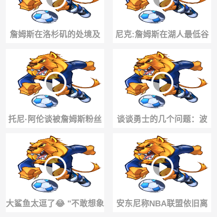
詹姆斯在洛杉矶的处境及
尼克:詹姆斯在湖人最低谷
重返费城后的舆论变化，
时拯救了他们，如今湖人
合着都得挨骂😅
却把他踢开
托尼·阿伦谈被詹姆斯粉丝
谈谈勇士的几个问题：波
“教育”了，依然坚持自己
杰的续约、最困难的部
的篮球判断
分、克莱和德罗赞！
大鲨鱼太逗了😂 "不敢想象
安东尼称NBA联盟依旧离