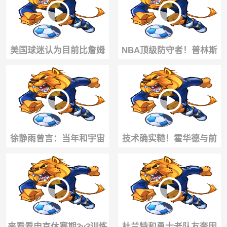
术
布朗、乔丹
美国球迷认为目前比詹姆
NBA顶级防守者！普林斯
斯强的20个球员！ ...
此前谈詹姆斯&科比谁更难
防？
徐静雨曾言：当年和宇宙
技术确实糙！霍华德与前
勇大战的哈登，个人实力
队友厄尔·克拉克1v1，结果
超詹姆斯，很明确
被直接防下
来看看申京休赛期3v3训练
杜兰特和勇士老队友奎因