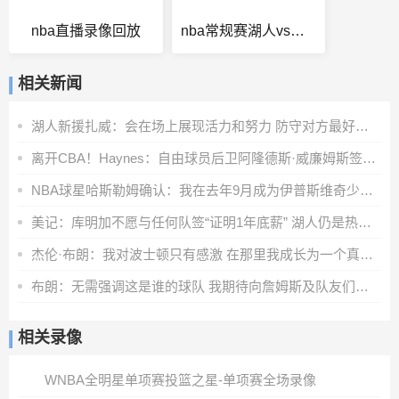
nba直播录像回放
nba常规赛湖人vs火箭比分
相关新闻
湖人新援扎威：会在场上展现活力和努力 防守对方最好的球员
离开CBA！Haynes：自由球员后卫阿隆德斯·威廉姆斯签约奇才
NBA球星哈斯勒姆确认：我在去年9月成为伊普斯维奇少数股东
美记：库明加不愿与任何队签“证明1年底薪” 湖人仍是热门下家
杰伦·布朗：我对波士顿只有感激 在那里我成长为一个真正的男人
布朗：无需强调这是谁的球队 我期待向詹姆斯及队友们学习
相关录像
WNBA全明星单项赛投篮之星-单项赛全场录像