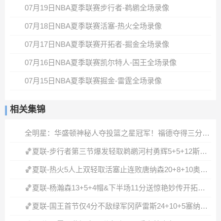
07月19日NBA夏季联赛步行者-鹈鹕全场录像
07月18日NBA夏季联赛活塞-热火全场录像
07月17日NBA夏季联赛开拓者-掘金全场录像
07月16日NBA夏季联赛凯尔特人-国王全场录像
07月15日NBA夏季联赛掘金-雷霆全场录像
相关集锦
全明星：华盛顿神秘人夺投篮之星冠军！福德夺得三分大赛冠军！
🏀夏联-步行者第三节爆发轻取鹈鹕河村勇辉5+5+12斯劳森22分
🏀夏联-热火5人上双轻取活塞止连败唐纳森20+8+10奥科里27分
🏀夏联-杨瀚森13+5+4帽&下半场11分送惊艳妙传开拓者力克掘金
🏀夏联-国王首节仅4分不敌绿军冈萨雷斯24+10+5塞纳克10+12