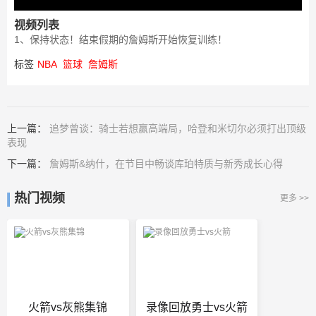
视频列表
1、保持状态！结束假期的詹姆斯开始恢复训练！
标签
NBA
篮球
詹姆斯
上一篇：
追梦曾谈：骑士若想赢高端局，哈登和米切尔必须打出顶级
表现
下一篇：
詹姆斯&纳什，在节目中畅谈库珀特质与新秀成长心得
热门视频
更多 >>
火箭vs灰熊集锦
录像回放勇士vs火箭