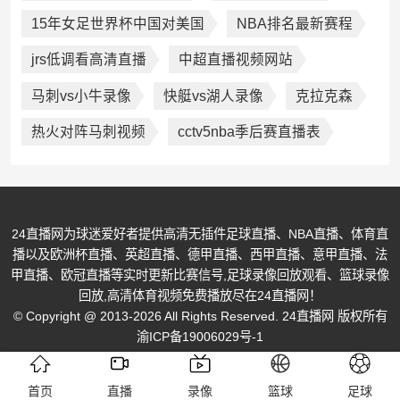
15年女足世界杯中国对美国
NBA排名最新赛程
jrs低调看高清直播
中超直播视频网站
马刺vs小牛录像
快艇vs湖人录像
克拉克森
热火对阵马刺视频
cctv5nba季后赛直播表
24直播网为球迷爱好者提供高清无插件足球直播、NBA直播、体育直
播以及欧洲杯直播、英超直播、德甲直播、西甲直播、意甲直播、法
甲直播、欧冠直播等实时更新比赛信号,足球录像回放观看、篮球录像
回放,高清体育视频免费播放尽在24直播网！
© Copyright @ 2013-2026 All Rights Reserved. 24直播网 版权所有
渝ICP备19006029号-1
首页
直播
录像
篮球
足球