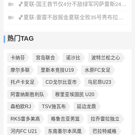
🏀夏联-国王首节仅4分不敌绿军冈萨雷斯24+10+5塞纳克10+12
🏀夏联-雷霆不敌掘金夏联全败35号秀布拉齐尔32+6马拉14+7+6
热门TAG
卡纳芬
宫岛联合
诺沙比
波特兰松之心
摩尔多联
里斯本竞技U19
水原FC女足
托卢卡女足
CD戈尔比亚市
乌尼昂U23
阿雷纳斯胜利队
穆里亚埃国民 U20
森柏欧RJ
TSV施瓦布
延边龙鼎
RKS雷多美高
格鲁吉亚男篮
拉乔雷拉独立
河内FC U21
东南墨尔本凤凰
巴拉特威格