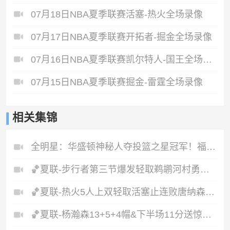
07月18日NBA夏季联赛活塞-热火全场录像
07月17日NBA夏季联赛开拓者-掘金全场录像
07月16日NBA夏季联赛凯尔特人-国王全场录像
07月15日NBA夏季联赛掘金-雷霆全场录像
相关集锦
全明星：华盛顿神秘人夺投篮之星冠军！福德夺得三分大赛冠军！
🏀夏联-步行者第三节爆发轻取鹈鹕河村勇辉5+5+12斯劳森22分
🏀夏联-热火5人上双轻取活塞止连败唐纳森20+8+10奥科里27分
🏀夏联-杨瀚森13+5+4帽&下半场11分送惊艳妙传开拓者力克掘金