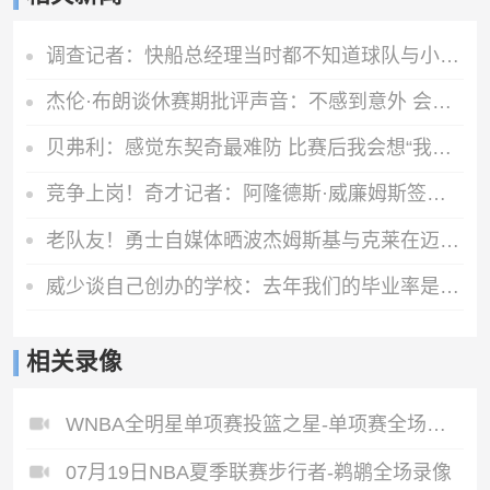
调查记者：快船总经理当时都不知道球队与小卡有多少份秘密协议
杰伦·布朗谈休赛期批评声音：不感到意外 会专注于应该专注的事
贝弗利：感觉东契奇最难防 比赛后我会想“我真的啥也做不了”
竞争上岗！奇才记者：阿隆德斯·威廉姆斯签的是一份训练营合同
老队友！勇士自媒体晒波杰姆斯基与克莱在迈阿密合练照片
威少谈自己创办的学校：去年我们的毕业率是百分之百
相关录像
WNBA全明星单项赛投篮之星-单项赛全场录像
07月19日NBA夏季联赛步行者-鹈鹕全场录像