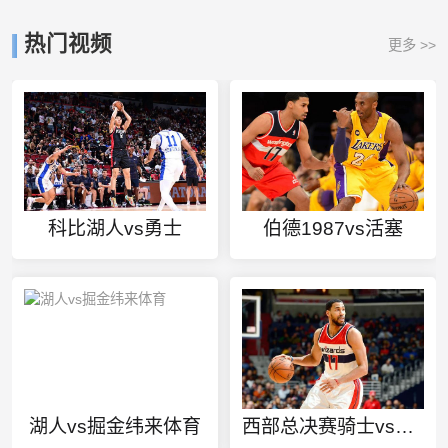
热门视频
更多 >>
科比湖人vs勇士
伯德1987vs活塞
湖人vs掘金纬来体育
西部总决赛骑士vs火箭