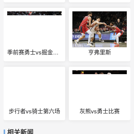
季前赛勇士vs掘金战绩
亨弗里斯
步行者vs骑士第六场
灰熊vs勇士比赛
相关新闻