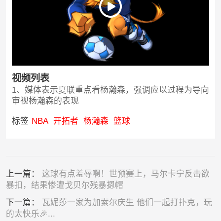
视频列表
1、媒体表示夏联重点看杨瀚森，强调应以过程为导向
审视杨瀚森的表现
标签
NBA
开拓者
杨瀚森
篮球
上一篇：
这球有点羞辱啊！世预赛上，马尔卡宁反击欲
暴扣，结果惨遭戈贝尔残暴摁帽
下一篇：
瓦妮莎一家为加索尔庆生 他们一起打扑克，玩
的太快乐🎉...