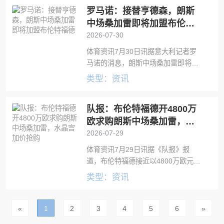
罗马诺：接替亨德森，朗斯
部之前签下这名球员。随着亨德森离
队加
中场桑加雷即将加盟布伦特
福德
2026-07-30
体育资讯7月30日讯据意大利记者罗
马诺的消息，朗斯中场桑加雷即将加
盟布伦特福德，接替准备离队的亨德
类型：资讯
森。桑加雷现年24岁，是马里国脚，
他将转会去到布伦特福德。朗斯已经
队报：布伦特福德开4800万
将图卢兹中场克里斯蒂安·卡塞雷斯列
入中
欧求购朗斯中场桑加雷，水
晶宫加价抢购
2026-07-29
体育资讯7月29日讯据《队报》报
道，布伦特福德接近以4800万欧元签
下朗斯中场马马杜·桑加雷，但水晶宫
类型：资讯
可能加价抢购。现年24岁的马马杜·桑
加雷是马里中场，去年夏天以800万
欧元总价加盟朗斯，上赛季为朗斯
«
1
2
3
4
5
6
»