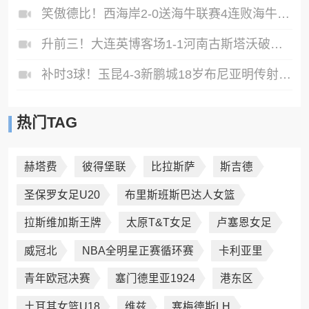
笑傲德比！西海岸2-0送海牛联赛4连败海牛仍垫底西海岸升至第二
升前三！大连英博客场1-1河南古斯塔沃破门19岁杨铭锐替补扳平
补时3球！玉昆4-3新鹏城18岁布尼亚明传射侯永永乌龙卡约绝杀
热门TAG
赫塔费
彼得堡联
比拉斯萨
斯吉德
圣保罗女足U20
布里斯班斯巴达人女篮
拉斯维加斯王牌
太原T&T女足
卢塞恩女足
威冠北
NBA全明星正赛循环赛
卡利亚里
青年欧冠决赛
塞门德里亚1924
港东区
土耳其女篮U18
维兹
塞梅德斯LH