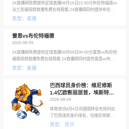
24直播网免费提供足球直播08月15日22:00分布伦特福德vs
法兰克福视频直播免费在线观看,24直播网同时提供布伦特
福德vs法兰克福录像回放及视频集锦等。
类型：直播
雷恩vs布伦特福德
2026-08-09
24直播网免费提供足球直播08月09日00:00分雷恩vs布伦特
福德视频直播免费在线观看,24直播网同时提供雷恩vs布伦
特福德录像回放及视频集锦等。
类型：直播
巴西球员身价榜：维尼修斯
1.4亿欧断层居首，埃斯特旺
8000万欧
2026-08-04
体育资讯8月4日讯德国转会市场列出
了巴西球员身价排名，仅维尼修斯一
人上亿。巴西球员德转身价榜：维尼
类型：资讯
修斯——1.4亿欧埃斯特旺——8000