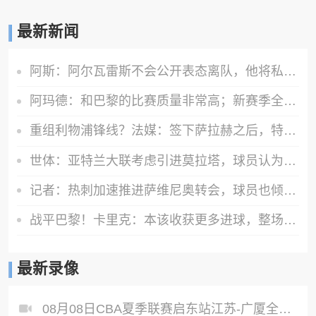
最新新闻
阿斯：阿尔瓦雷斯不会公开表态离队，他将私下与西蒙尼和马竞沟通
阿玛德：和巴黎的比赛质量非常高；新赛季全队都渴望能够斩获佳绩
重组利物浦锋线？法媒：签下萨拉赫之后，特拉布宗即将拿下努涅斯
世体：亚特兰大联考虑引进莫拉塔，球员认为自己还能留在顶级联赛
记者：热刺加速推进萨维尼奥转会，球员也倾向于加盟
战平巴黎！卡里克：本该收获更多进球，整场闪光点很多，我很欣慰
最新录像
08月08日CBA夏季联赛启东站江苏-广厦全场录像