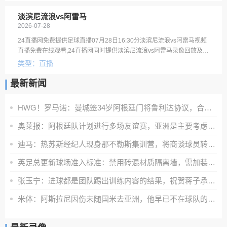
淡滨尼流浪vs阿雷马
2026-07-28
24直播网免费提供足球直播07月28日16:30分淡滨尼流浪vs阿雷马视频
直播免费在线观看,24直播网同时提供淡滨尼流浪vs阿雷马录像回放及视
频集锦等。
类型：直播
最新新闻
HWG！罗马诺：曼城签34岁阿根廷门将鲁利达协议，合同2+1
奥莱报：阿根廷队计划进行多场友谊赛，亚洲是主要考虑的目的地
迪马：热苏斯经纪人现身那不勒斯集训营，将商谈球员转会可能性
英足总更新球场准入标准：禁用砖混材质隔离墙，需加装安全防护层
张玉宁：进球都是团队踢出训练内容的结果，祝贺蒋子承完成首秀
米体：阿斯拉尼因伤未随国米去亚洲，他早已不在球队的未来计划中