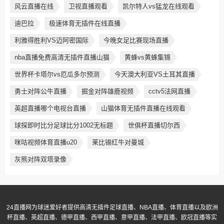
风云直播在线
卫视直播观看
凯尔特人vs猛龙在线观看
迪巴拉
极速体育无插件在线直播
利雅得胜利VS迈阿密国际
今晚女足比赛现场直播
nba直播免费高清无插件直播山猫
黄蜂vs黄蜂集锦
世界杯卡塔尔vs厄瓜多尔预测
今天澳大利亚VS土耳其直播
勇士对阵公牛直播
掘金对阵雄鹿视频
cctv5法网直播
英超直播哪个电视台直播
山猫体育无插件直播在线观看
球探即时比分足球比分1002无标题
世俱杯直播切尔西
咪咕视频体育直播u20
莱比锡红牛对曼城
灰熊对阵双塔录像
24直播网为球迷爱好者提供高清无插件足球直播、NBA直播、体育直播以及欧洲
杯直播、英超直播、德甲直播、西甲直播、意甲直播、法甲直播、欧冠直播等实