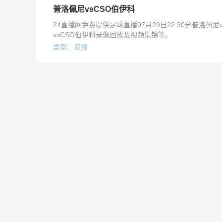
普洛佩尼vsCSO伯伊科
24直播网免费提供足球直播07月29日22:30分普洛佩
vsCSO伯伊科录像回放及视频集锦等。
类型：直播