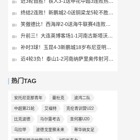
近3轮首胜！铁人3-1送申花中超3连败热菲尼奥双响邦本宜裕传射
终结2连败！新鹏城2-0送铜梁龙5轮不胜37岁姜至鹏破门韦斯利建功
笑傲德比！西海岸2-0送海牛联赛4连败海牛仍垫底西海岸升至第二
升前三！大连英博客场1-1河南古斯塔沃破门19岁杨铭锐替补扳平
补时3球！玉昆4-3新鹏城18岁布尼亚明传射侯永永乌龙卡约绝杀
近4轮3负！泰山1-2河南纳萨里奥传射河南终结17年客场不胜泰山
热门TAG
安托尼亚那青年
曼杜克
波鸿二队
中超第21轮
艾福特
克伦青训营U22
比克波德
马尔雷考古
圣何塞U20
乌拉甲
波德戈里察未来
蒂华纳女足