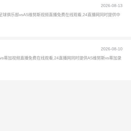
2026-08-13
岸足球俱乐部vsAS维努斯视频直播免费在线观看,24直播网同时提供中
2026-08-10
努斯vs蒂加视频直播免费在线观看,24直播网同时提供AS维努斯vs蒂加录