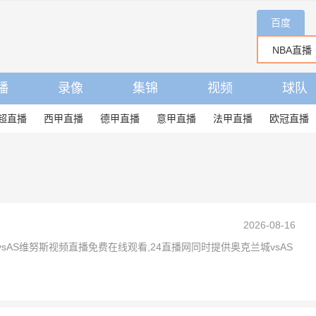
百度
播
录像
集锦
视频
球队
超直播
西甲直播
德甲直播
意甲直播
法甲直播
欧冠直播
2026-08-16
城vsAS维努斯视频直播免费在线观看,24直播网同时提供奥克兰城vsAS