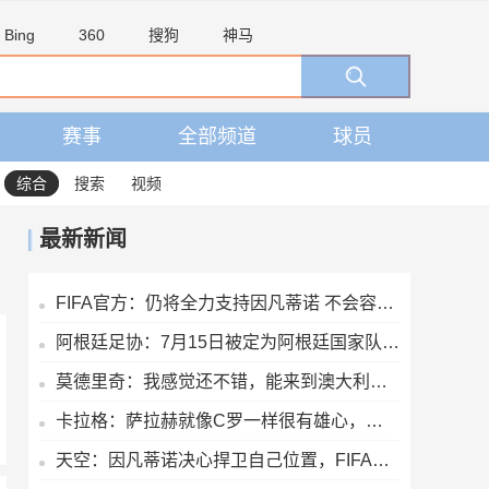
Bing
360
搜狗
神马
赛事
全部频道
球员
综合
搜索
视频
最新新闻
FIFA官方：仍将全力支持因凡蒂诺 不会容忍外界对FIFA诚信的攻击
阿根廷足协：7月15日被定为阿根廷国家队日，纪念战胜英格兰
莫德里奇：我感觉还不错，能来到澳大利亚很棒，希望球队继续提高
卡拉格：萨拉赫就像C罗一样很有雄心，他应该去意甲而不是土耳其
天空：因凡蒂诺决心捍卫自己位置，FIFA委员会公开致信表达支持