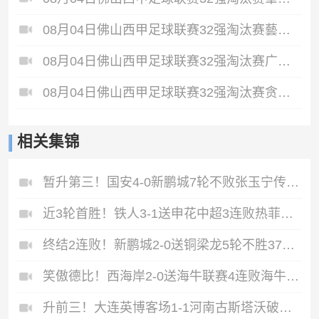
08月04日佛山西甲足球联赛32强淘汰赛藝品高國際VS湛江狂狼·粵辉能源全场录像
08月04日佛山西甲足球联赛32强淘汰赛广东西南建设VS香港圣徒全场录像
08月04日佛山西甲足球联赛32强淘汰赛贪玩游戏VS美的薪火全场录像
相关集锦
暂升第三！国安4-0新鹏城7轮不败张玉宁传射达万双响法比奥破门
近3轮首胜！铁人3-1送申花中超3连败热菲尼奥双响邦本宜裕传射
终结2连败！新鹏城2-0送铜梁龙5轮不胜37岁姜至鹏破门韦斯利建功
笑傲德比！西海岸2-0送海牛联赛4连败海牛仍垫底西海岸升至第二
升前三！大连英博客场1-1河南古斯塔沃破门19岁杨铭锐替补扳平