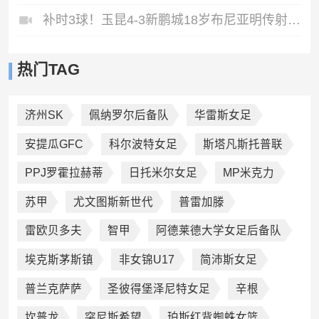
补时3球！玉昆4-3新鹏城18岁布尼亚明传射侯永永乌龙卡约绝杀
热门TAG
济州SK
佩纳罗尔后备队
华雷斯女足
安提瓜GFC
科尔波特女足
斯塔凡斯托普联
PPJ罗霍拉赫蒂
日托米尔女足
MP米克力
苏甲
尤文图斯新世代
普雷加滕
雷欧贝多夫
智甲
阿德莱德大学女足后备队
埃克斯茅斯镇
非女锦U17
简沛斯女足
普兰克萨萨
圣彼得堡泽尼特女足
辛根
坎普龙
突尼斯希望
珀斯红背蜘蛛女篮