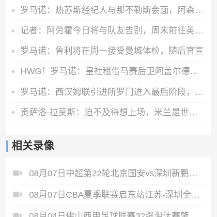
罗马诺：热苏斯经纪人与那不勒斯会面，阿森纳仅考虑永久出售
记者：阿劳霍今日将与队友告别，周末前往英格兰租借加盟利物浦
罗马诺：鲁利将在周一接受曼城体检，随后官宣
HWG！罗马诺：皇社租借马赛后卫阿盖尔德达协议，买断费1100万欧
罗马诺：西汉姆联引进所罗门进入最后阶段，正推进与热刺的谈判
贡萨洛·拉莫斯：迫不及待想上场，米兰是世上最伟大的俱乐部之一
相关录像
08月07日中超第22轮北京国安vs深圳新鹏城全场录像
08月07日CBA夏季联赛启东站江苏-深圳全场录像
08月04日佛山西甲足球联赛32强淘汰赛肇庆恒骏成VS三七互娱全场录像