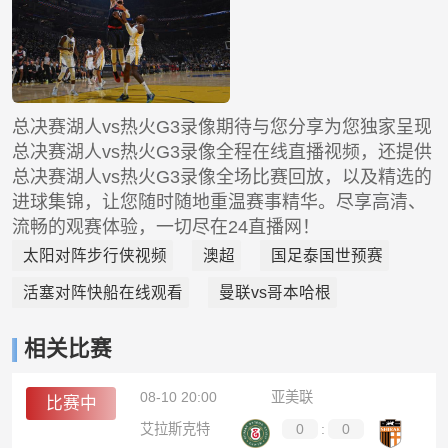
总决赛湖人vs热火G3录像期待与您分享为您独家呈现
总决赛湖人vs热火G3录像全程在线直播视频，还提供
总决赛湖人vs热火G3录像全场比赛回放，以及精选的
进球集锦，让您随时随地重温赛事精华。尽享高清、
流畅的观赛体验，一切尽在24直播网！
太阳对阵步行侠视频
澳超
国足泰国世预赛
活塞对阵快船在线观看
曼联vs哥本哈根
相关比赛
08-10 20:00
亚美联
比赛中
艾拉斯克特
0
:
0