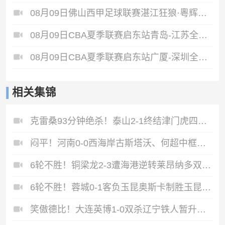
08月09日佛山西甲足球联赛湛江狂狼·粵辉能源VS三七互娱全场录像
08月09日CBA夏季联赛启东站青岛-江苏全场录像
08月09日CBA夏季联赛启东站广厦-深圳全场录像
相关集锦
克雷桑93分钟绝杀！泰山2-1终结津门虎四连胜，刘洋、哈达斯破门
闷平！河南0-0西海岸古斯塔沃、何超中框阿布拉汗替补席染红
6轮不胜！铜梁龙2-3遭海港逆转莱昂纳多双响海港甩开降级区7分
6轮不胜！蓉城0-1客负玉昆奥斯卡制胜玉昆暂第三蓉城全场1射正
笑傲德比！大连英博1-0双杀辽宁铁人暂升第2斯坦丘远射制胜