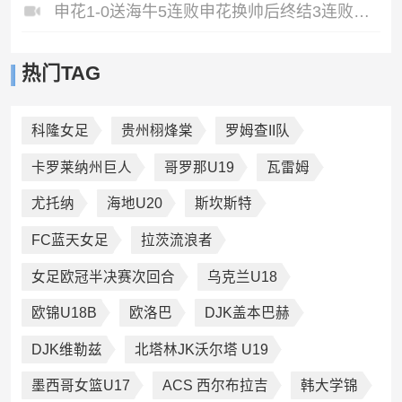
申花1-0送海牛5连败申花换帅后终结3连败阿苏埃助攻徐皓阳制胜
热门TAG
科隆女足
贵州栩烽棠
罗姆查II队
卡罗莱纳州巨人
哥罗那U19
瓦雷姆
尤托纳
海地U20
斯坎斯特
FC蓝天女足
拉茨流浪者
女足欧冠半决赛次回合
乌克兰U18
欧锦U18B
欧洛巴
DJK盖本巴赫
DJK维勒兹
北塔林JK沃尔塔 U19
墨西哥女篮U17
ACS 西尔布拉吉
韩大学锦