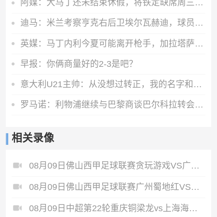
阿媒：大马丁还未结束休假，将铁定缺席周三与巴黎的欧超杯决赛
迪马：米兰考察亨克右后卫埃尔瓦赫迪，球员估价1300万到1500万欧
英媒：马丁内利今夏可能离开枪手，加拉塔萨雷已经向阿森纳问价
早报：你俩商量好的2-3是吧？
意大利U21主帅：从没想过转正，我的名字和齐祖渣叔相比格格不入
罗马诺：利物浦继续与巴黎商谈巴尔科拉转会，但尚未正式报价
相关录像
08月09日佛山西甲足球联赛贪玩游戏VS广东西南建设全场录像
08月09日佛山西甲足球联赛广州蜀地红VS广东客家青年全场录像
08月09日中超第22轮重庆铜梁龙vs上海海港全场录像