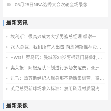
06月25日NBA选秀大会次轮全场录像
最新资讯
埃利斯：很高兴成为大学男篮总经理 感谢一路走来所有信任我的人
76人总裁：我们所有人出击 向詹姆斯推荐费城 他就是最后一块拼图
HWG！罗马诺：曼城签34岁阿根廷门将鲁利达协议，合同2+1
奥莱报：阿根廷队计划进行多场友谊赛，亚洲是主要考虑的目的地
迪马：热苏斯经纪人现身那不勒斯集训营，将商谈球员转会可能性
英足总更新球场准入标准：禁用砖混材质隔离墙，需加装安全防护层
最新录像