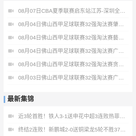
08月07日CBA夏季联赛启东站江苏-深圳全场录像
08月04日佛山西甲足球联赛32强淘汰赛肇庆恒骏成VS三七互娱全场录像
08月04日佛山西甲足球联赛32强淘汰赛藝品高國際VS湛江狂狼·粵辉能源全场录像
08月04日佛山西甲足球联赛32强淘汰赛广东西南建设VS香港圣徒全场录像
08月04日佛山西甲足球联赛32强淘汰赛贪玩游戏VS美的薪火全场录像
08月03日佛山西甲足球联赛32强淘汰赛广东凤铝VS湛江八部科技全场录像
最新集锦
近3轮首胜！铁人3-1送申花中超3连败热菲尼奥双响邦本宜裕传射
终结2连败！新鹏城2-0送铜梁龙5轮不胜37岁姜至鹏破门韦斯利建功