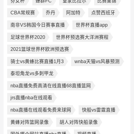
芬女杯
蜂群FC
皇家比拉尔
比赛集锦
CBA常规赛
乔丹
阿加特
点赞西班牙
南非VS韩国今日赛事直播
世界杯直播app
足球世界杯2020
世界杯预选赛大洋洲赛程
2021篮球世界杯欧洲预选赛
骑士vs黄蜂比赛直播1月3
wnba天猫vs风暴预测
泰坦角龙vs多刺甲龙
nba直播免费高清在线直播68直播篮网
jrs直播nba在线观看
nba直播在线观看免费来球网
快船vs雷霆直播
黄蜂对阵篮网录像
胡人对阵快船录像