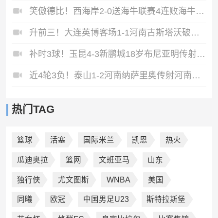
笑傲德比！西海岸2-0送海牛联赛4连败海牛仍垫底西海岸升至第二
升前三！大连英博客场1-1河南古斯塔沃破门19岁杨铭锐替补扳平
补时3球！玉昆4-3新鹏城18岁布尼亚明传射侯永永乌龙卡约绝杀
近4轮3负！泰山1-2河南纳萨里奥传射河南终结17年客场不胜泰山
热门TAG
篮球
活塞
国际米兰
凯恩
热火
瓜迪奥拉
篮网
文班亚马
山东
独行侠
尤文图斯
WNBA
美国
同曦
欧冠
中国男足U23
斯特拉斯堡