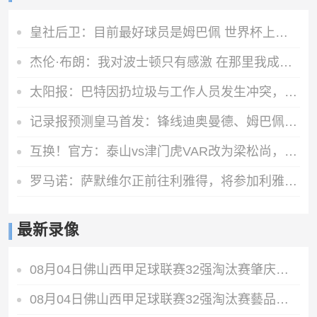
皇社后卫：目前最好球员是姆巴佩 世界杯上最喜欢的中卫是库巴西
杰伦·布朗：我对波士顿只有感激 在那里我成长为一个真正的男人
太阳报：巴特因扔垃圾与工作人员发生冲突，被禁止进入垃圾站
记录报预测皇马首发：锋线迪奥曼德、姆巴佩、维尼修斯，B席在列
互换！官方：泰山vs津门虎VAR改为梁松尚，黄翼担任AVAR
罗马诺：萨默维尔正前往利雅得，将参加利雅得新月集训
最新录像
08月04日佛山西甲足球联赛32强淘汰赛肇庆恒骏成VS三七互娱全场录像
08月04日佛山西甲足球联赛32强淘汰赛藝品高國際VS湛江狂狼·粵辉能源全场录像