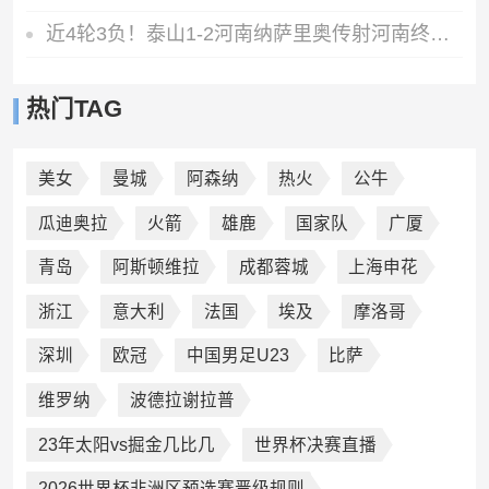
近4轮3负！泰山1-2河南纳萨里奥传射河南终结17年客场不胜泰山
热门TAG
美女
曼城
阿森纳
热火
公牛
瓜迪奥拉
火箭
雄鹿
国家队
广厦
青岛
阿斯顿维拉
成都蓉城
上海申花
浙江
意大利
法国
埃及
摩洛哥
深圳
欧冠
中国男足U23
比萨
维罗纳
波德拉谢拉普
23年太阳vs掘金几比几
世界杯决赛直播
2026世界杯非洲区预选赛晋级规则