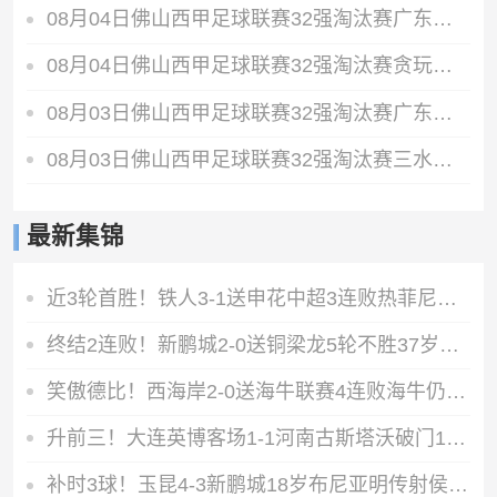
08月04日佛山西甲足球联赛32强淘汰赛广东西南建设VS香港圣徒全场录像
08月04日佛山西甲足球联赛32强淘汰赛贪玩游戏VS美的薪火全场录像
08月03日佛山西甲足球联赛32强淘汰赛广东凤铝VS湛江八部科技全场录像
08月03日佛山西甲足球联赛32强淘汰赛三水乐民兴健力宝VS中国澳门澳科精英全场录像
最新集锦
近3轮首胜！铁人3-1送申花中超3连败热菲尼奥双响邦本宜裕传射
终结2连败！新鹏城2-0送铜梁龙5轮不胜37岁姜至鹏破门韦斯利建功
笑傲德比！西海岸2-0送海牛联赛4连败海牛仍垫底西海岸升至第二
升前三！大连英博客场1-1河南古斯塔沃破门19岁杨铭锐替补扳平
补时3球！玉昆4-3新鹏城18岁布尼亚明传射侯永永乌龙卡约绝杀