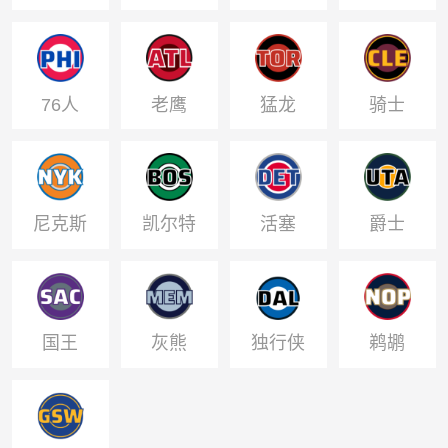
76人
老鹰
猛龙
骑士
尼克斯
凯尔特
活塞
爵士
人
国王
灰熊
独行侠
鹈鹕