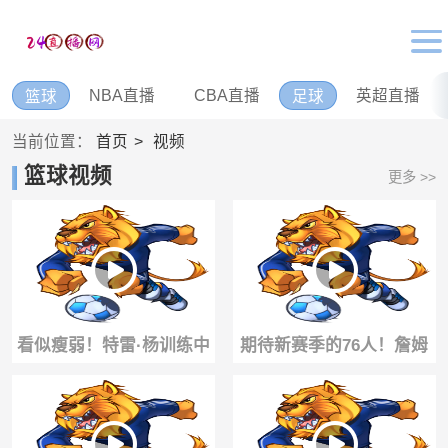
NBA直播
CBA直播
英超直播
篮球
足球
当前位置：
首页
视频
篮球视频
更多 >>
看似瘦弱！特雷·杨训练中
期待新赛季的76人！詹姆
单手可以举起95磅哑铃😯
斯和马克西一起合练突破
转身暴扣