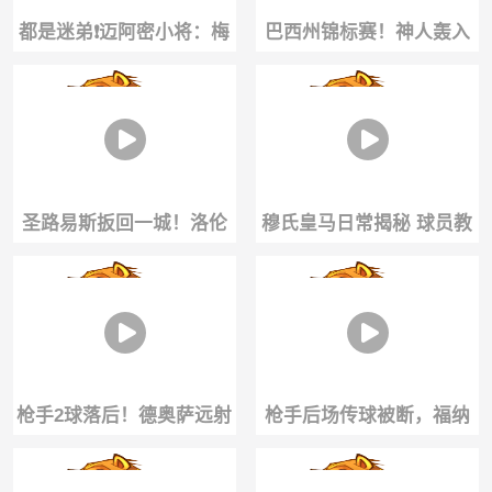
都是迷弟❗️迈阿密小将：梅
巴西州锦标赛！神人轰入
西回归简直爽翻天
爆炸神仙球！这位置射门
简直不讲道理！
圣路易斯扳回一城！洛伦
穆氏皇马日常揭秘 球员教
特兜射死角破门！迈阿密4-
练组体育城聚餐
2领先！
枪手2球落后！德奥萨远射
枪手后场传球被断，福纳
世界波直挂死角！凯帕鞭
尔斯远射破门！凯帕原地