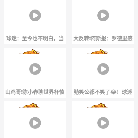
戟
次特殊服务
球迷：至今也不明白，当
大反转❗️阿斯报：罗德里感
年C罗怎么敢在这个位置直
谢皇马，但因理念，更倾
接射门
向加盟巴萨
山鸡哥❗️陈小春聊世界杯愤
勤笑公都不笑了😂！球迷
愤不平，尽显球迷本色
这波操作，莱奥直接开
骂：你是真的蠢