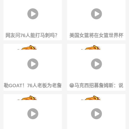
赛季！
离跳投和三分
网友问76人能打马刺吗？
美国女篮将在女篮世界杯
大史：东部队不研究西部
首战与中国队展开正面对
...
决，你期待嘛...
勒GOAT！76人老板为老詹
😁马克西招募詹姆斯：说
加盟兴奋不已：他相信我
服他并不是难 几次电话几
们有争冠实力
条短信搞定