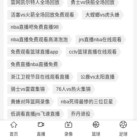
篮网凯尔特人全场回放
勇士vs快船全场回放
活塞vs火箭全场回放免费观看
大螳螂vs虎头蜂
nba直播吧免费直播98
nba直播免费观看高清泡泡
jrs直播nba在线观看
免费观看篮球直播app
cctv篮球直播在线观看
免费直播nba直播免费
浙江卫视节目在线观看直播
公鹿vs太阳直播
骑士vs雷霆集锦
76人vs热火集锦
黄蜂对阵篮网录像
nba死得最惨的三位巨星
低调看直播jrs飞速直播
乔丹退役
查尔斯巴克利
虎扑步行街
granthill
首页
直播
录像
篮球
足球