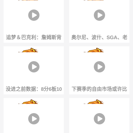
追梦＆巴克利：詹姆斯背
奥尔尼、波什、SGA、老
负的期待是历史最高
鱼等力挺詹姆斯加盟76人...
没进之前数据：8分6板10
下赛季的自由市场或许比
助？村ba搞笑空篮不进狂
这赛季的还热闹呢👀
砍4铁4板