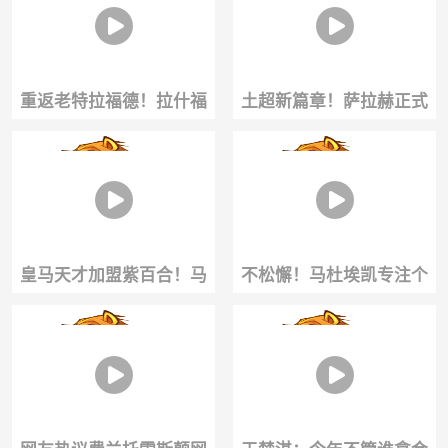
粉色！
队胜利
重返老特拉福德！拉什福
土超新篇章！萨拉赫正式
德已回到了曼联！能否重
亮相特拉布宗！数万球迷
新找回巅峰状态？
狂热迎接震撼现场
皇马天才加盟紫百合！马
不松懈！马杜埃凯专注个
斯坦托诺抵达佛罗伦萨，
人训练！新赛季期待大放
收获球迷狂热追捧
异彩！