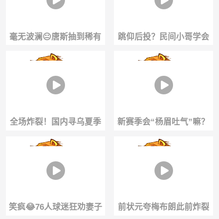
毫无波澜😐唐斯抽到稀有
跳仰后投？民间小哥学会
文班亚马签名球星卡，示
了一手奇葩不看后投神招
意大家冷静😂
全场炸裂！国内寻乌夏季
新赛季会“杨眉吐气”嘛？
篮球联赛上演4秒半场单手
华盛顿奇才市长与浓眉合
超远绝杀好戏！
练！
笑疯😂76人球迷狂劝妻子
前状元夸梅布朗此前炸裂