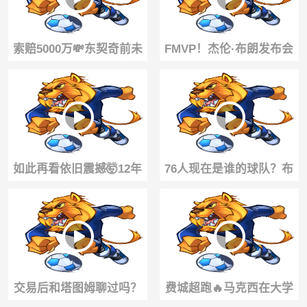
索赔5000万💸东契奇前未
FMVP！杰伦·布朗发布会
婚妻再度起诉！还想减少
举起自己的7号76人球衣！
前者监护权
如此再看依旧震撼🤯12年
76人现在是谁的球队？布
前6尺2寸奎·帕克的炸扣引
朗高情商回应 并强调很期
爆全网！
待向老詹学习
交易后和塔图姆聊过吗？
费城超跑🔥马克西在大学