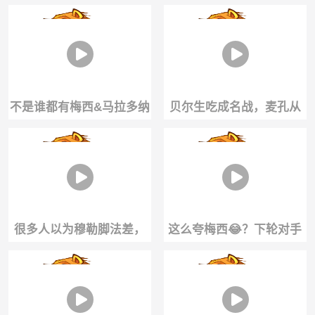
一红被罚下场
线，是什么含金量？
不是谁都有梅西&马拉多纳
贝尔生吃成名战，麦孔从
的球感！外网热议费兰颠
此道心破碎😭
网球不太行😅
很多人以为穆勒脚法差，
这么夸梅西😂？下轮对手
直到看到这个视频......
主帅：哥们就不能度度
假，坐坐游艇吗？