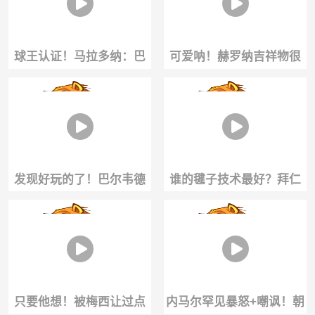
球王认证！马拉多纳：巴
可爱呐！赫罗纳吉祥物很
雷西是足坛最伟大的后卫
受阿森纳球员们的欢迎
发现好玩的了！巴尔韦德
谁的毽子技术最好？拜仁
玩特效恶搞队友！
亚洲行现场比拼踢毽子！
只要他想！被梅西让过点
内马尔罕见暴怒+嘲讽！朝