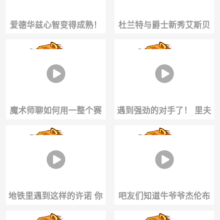
爱德华兹心智变得成熟！
杜兰特与爵士新秀艾斯贝
生日夜泡在训练馆...
利一起训练!
魔术师聊如何用一整个赛
遇到强劲的对手了！ 里夫
季融化贾巴尔的冰冷外
斯与球迷比转球.....
壳！
地铁里遇到这样的许诺 你
吧友们知道牛爷爷杰伦布
敢和她打招呼吗👀
朗的梗怎么来的？ ...