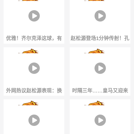
上科洛科洛球衣
球员能踢出来？
优雅！齐尔克泽这球，有
赵松源登场1分钟传射！孔
点当年齐达内的味道了！
玺诺扳平，赵松源暴力远
射
外网热议赵松源表现：换
时隔三年……皇马又迎来
个户口能去皇马，希望下
了一位亿元德甲过人王
届世界杯看到中国