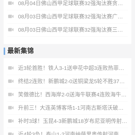
08月04日佛山西甲足球联赛32强淘汰赛贪玩游戏VS美的薪火全场录像
08月03日佛山西甲足球联赛32强淘汰赛广东凤铝VS湛江八部科技全场录像
08月03日佛山西甲足球联赛32强淘汰赛三水乐民兴健力宝VS中国澳门澳科精英全场录像
最新集锦
近3轮首胜！铁人3-1送申花中超3连败热菲尼奥双响邦本宜裕传射
终结2连败！新鹏城2-0送铜梁龙5轮不胜37岁姜至鹏破门韦斯利建功
笑傲德比！西海岸2-0送海牛联赛4连败海牛仍垫底西海岸升至第二
升前三！大连英博客场1-1河南古斯塔沃破门19岁杨铭锐替补扳平
补时3球！玉昆4-3新鹏城18岁布尼亚明传射侯永永乌龙卡约绝杀
近4轮3负！泰山1-2河南纳萨里奥传射河南终结17年客场不胜泰山