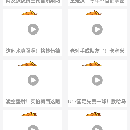
网友热议费兰托雷斯颠网
王楚淇：今年不管谁拿金
球甚至不如纳达尔😂
球奖，都没什么含金量
这射术真强啊！格林伍德
老对手成队友了！卡塞米
禁区外远射破门
罗抱着梅西，给梅老板整
笑了😂
凌空垫射！实拍梅西这跑
U17国足先丢一球！默哈马
位抢点意识+射术依旧顶级
迪前插面对门将挑射破门