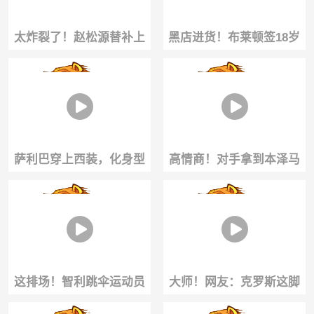
太炸裂了！赵松源替补上
黑店进货！布莱顿签18岁
场就轰进世界波，1分钟2
前锋瓦伦丁·约瑟夫⚽️看看
球反超太猛了
实力如何？
萨利巴穿上西装，化身型
高情商！对手拿到本泽马
男🤩
球衣，被反要球衣后震惊
这排场！智利跳伞运动员
大师！网友：克罗斯这脚
高空降落，为沃齐尼亚送
绝妙直塞，如今哪个皇马