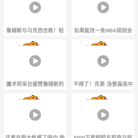
壮镇定！
詹姆斯与马克西合练！轻
如果能改一条NBA规则会
松暴扣🔥老头这身体状态
选哪条？利拉德：增加4分
还能打好久吧！
线！😁
魔术师采访盛赞詹姆斯的
不得了！克莱·汤普森连中
天赋✨
72记三分！😨巅峰汤神的
手感回归？
这套衣服太性感了吧😍 啦
5000万索赔🤯东契奇与前