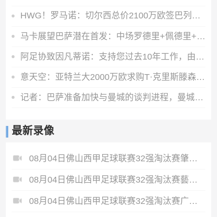
HWG！罗马诺：切尔西总价2100万欧签巴列卡诺28岁左后卫查瓦里亚
马卡展望巴萨潜在首发：中场罗德里+佩德里+奥尔莫 阿德耶米中锋
阿足协致因凡蒂诺：支持您过去10年工作，由您继续领导是正确道路
意天空：亚特兰大2000万欧求购T·克里斯滕森 乌迪内斯要价2500万
记者：巴萨准备加快与曼城的谈判进程，曼城仍希望留住罗德里
最新录像
08月04日佛山西甲足球联赛32强淘汰赛肇庆恒骏成VS三七互娱全场录像
08月04日佛山西甲足球联赛32强淘汰赛藝品高國際VS湛江狂狼·粵辉能源全场录像
08月04日佛山西甲足球联赛32强淘汰赛广东西南建设VS香港圣徒全场录像