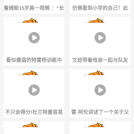
詹姆斯15岁高一视频 ：“长
仿佛看到小学的自己！此
大后，想成为榜样.....
前女演员虞书欣投篮使用
出扔铅球的手势
看似瘦弱的特雷杨训练中
文班带着他弟一起与队友
单手举起95磅哑铃 ...
训练，这是为进NBA做准
备吗...
不只会得分!杜兰特最容易
雷·阿伦讲述了一个关于父
被忽略的温柔，这份队友
亲、篮球和成长的故事—