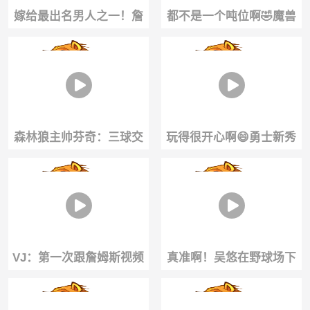
嫁给最出名男人之一！詹
都不是一个吨位啊🤣魔兽
嫂：詹姆斯有一点特别好
和尼克·杨单挑~
他始终表里如一
森林狼主帅芬奇：三球交
玩得很开心啊😄勇士新秀
易实现一举多得！华子戈
伦德博格回到儿时打球的
贝尔都会被激活
公园一顿乱杀~
VJ：第一次跟詹姆斯视频
真准啊！吴悠在野球场下
给我激动坏了！但是得强
起三分雨连续扔进三分