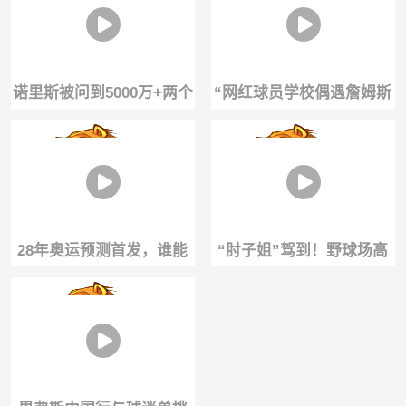
情缘太难得
结尾是一个隔扣
诺里斯被问到5000万+两个
“网红球员学校偶遇詹姆斯
总冠军戒指，还是哈登的
铁粉，力量堪比大运卡车”
整个职业生涯
...
28年奥运预测首发，谁能
“肘子姐”驾到！野球场高
阻挡这套阵容！
强度身体对抗，不贴身真
拦不住！👀