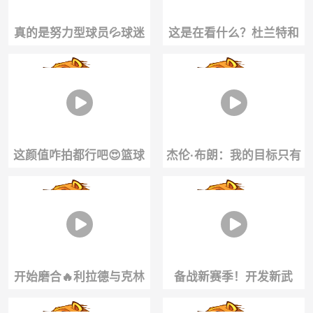
真的是努力型球员💦球迷
这是在看什么？杜兰特和
偶遇魔仙哥麦凯恩刚冒雨
勇士老队友奎因·库克俩人
跑完步！
刷着手机
这颜值咋拍都行吧😍篮球
杰伦·布朗：我的目标只有
女主持炼炼教大家怎么出
赢球，得分和MVP那些我
片~
都没兴趣
开始磨合🔥利拉德与克林
备战新赛季！开发新武
根练习挡拆配合！期待新
器！骑士莫布里训练中距