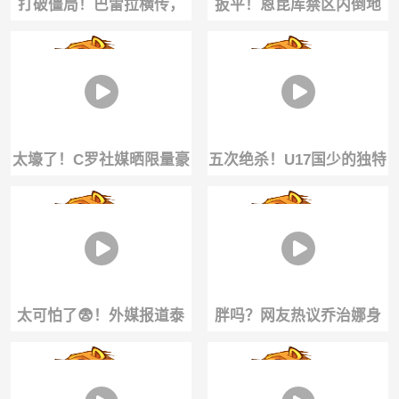
打破僵局！巴雷拉横传，
扳平！恩昆库禁区内倒地
迪马尔科前插轻松破门
造点，随后自己主罚命中
太壕了！C罗社媒晒限量豪
五次绝杀！U17国少的独特
车收藏：我的玩具🚀
气质，从何而来？
太可怕了😨！外媒报道泰
胖吗？网友热议乔治娜身
国球员比赛中遭雷击不幸
材，C罗鼓励：你不靠外表
去世
生活，你靠自己