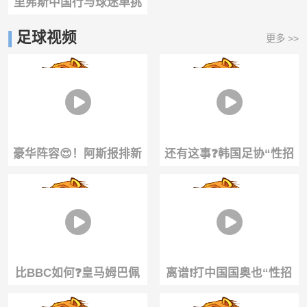
里弗斯中国行与球迷单挑
互动！
足球视频
更多 >>
豪华阵容😍！阿斯报排新
还有这事❓️韩国足协“性招
赛季皇马首发
待”外籍裁判，按摩都安排
上了
比BBC如何❓️皇马姆巴佩
离谱❗️打中国国奥也“性招
+维尼修斯+迪奥曼德三叉
待”裁判，韩国足协一年7