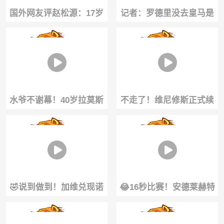
国外网友评赵松源：17岁
记者：罗德里没去皇马是
已经6英尺4英寸，他就是
一种罪过🧐，去死敌巴萨
中国版哈兰德
我无法理解
水爷不谢幕！40岁拉莫斯
不走了！维尼修斯正式续
坚持训练，仍渴望继续征
约皇马至2032年！终结全
战赛场！
部离队流言！
🤣说到做到！加维兑现诺
😂16秒比赛！安德莱赫特
言，直接把头发染成吸睛
开场16秒破门！最终1-0带