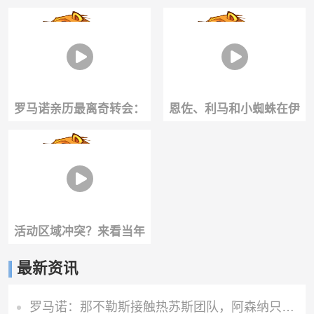
球的顶级球员们！
着对手疯狂怒吼，工作人
员根本拉不住！
罗马诺亲历最离奇转会：
恩佐、利马和小蜘蛛在伊
梅西早晨准备签字，下午
维萨岛度假一起打球，休
被通知必须离队
假也不忘训练！
活动区域冲突？来看当年
格列兹曼和梅西之间的配
最新资讯
合！
罗马诺：那不勒斯接触热苏斯团队，阿森纳只接受永久转会