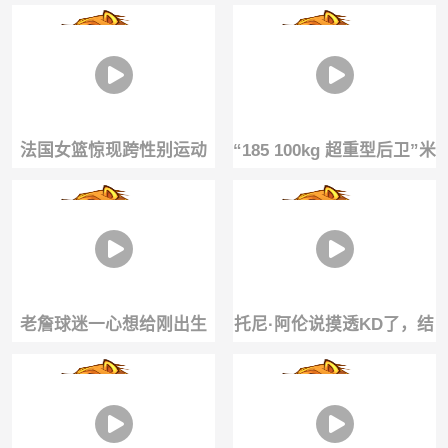
给孩子起名勒布朗·詹姆
言论：东契奇是湖人队史
斯！
最佳，超越詹姆斯
法国女篮惊现跨性别运动
“185 100kg 超重型后卫”米
员！场均21+20！能打
切尔 ...期待新赛季的表现
WNBA吗？
💪
老詹球迷一心想给刚出生
托尼·阿伦说摸透KD了，结
的儿子起名勒布朗（詹姆
果数据一看：KD对位他场
斯）😂...
均26.4分😂