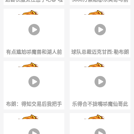
啦队一出场谁看有心事看
未婚妻纠纷再起！后者先
比赛啊👀
撤诉再起诉
有点尴尬🤣魔兽和湖人前
球队总裁迈克甘西:勒布朗
队友厄尔·克拉克单挑！吃
能胜任76人所有角色..
了个大帽！
布朗：得知交易后我把手
乐得合不拢嘴🤣魔仙哥此
机扔了！勒布朗在群聊里
前得到东契奇亲签球衣！
很活跃🤣
向朋友疯狂炫耀