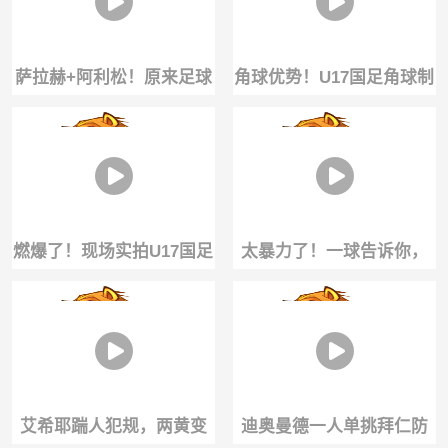
萨拉赫+阿利松！原来足球
角球优势！U17国足角球制
可以是门将+前锋的运动
造混乱，孔玺诺门前捅进
球门
燃爆了！现场实拍U17国足
太暴力了！一球告诉你，
1分钟两球，赵松源炸裂世
当年贝尔为什么是第一个
界波反超
亿元先生！
艾希耶踹人犯规，两黄变
迪奥曼德一人单挑拜仁防