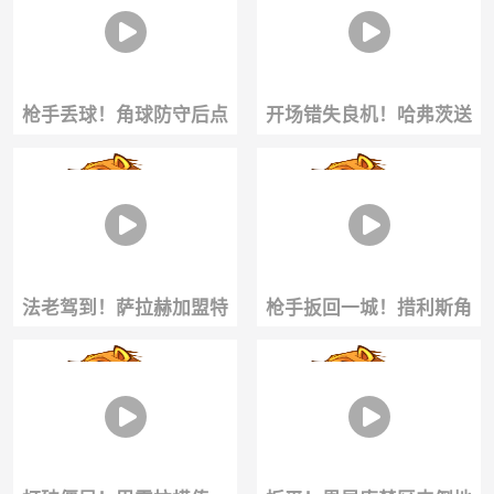
长莫及！！
目送！
枪手丢球！角球防守后点
开场错失良机！哈弗茨送
漏人，里克尔梅无人盯防
妙传，约克雷斯单刀推射
抽射破门！
被扑出
法老驾到！萨拉赫加盟特
枪手扳回一城！措利斯角
拉布宗！引爆土耳其足
球送助攻！因卡皮耶头球
坛！
破门！