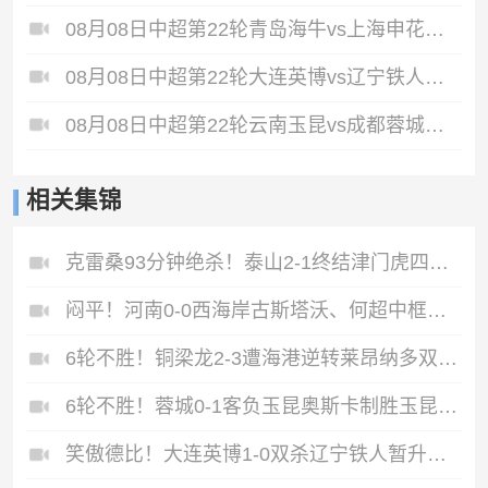
08月08日中超第22轮青岛海牛vs上海申花全场录像
08月08日中超第22轮大连英博vs辽宁铁人全场录像
08月08日中超第22轮云南玉昆vs成都蓉城全场录像
相关集锦
克雷桑93分钟绝杀！泰山2-1终结津门虎四连胜，刘洋、哈达斯破门
闷平！河南0-0西海岸古斯塔沃、何超中框阿布拉汗替补席染红
6轮不胜！铜梁龙2-3遭海港逆转莱昂纳多双响海港甩开降级区7分
6轮不胜！蓉城0-1客负玉昆奥斯卡制胜玉昆暂第三蓉城全场1射正
笑傲德比！大连英博1-0双杀辽宁铁人暂升第2斯坦丘远射制胜