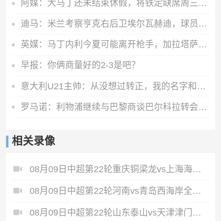
阿媒：大马丁还未结束休假，将铁定缺席周三与巴黎的欧超杯决赛
迪马：米兰考察亨克右后卫埃尔瓦赫迪，球员估价1300万到1500万欧
英媒：马丁内利今夏可能离开枪手，加拉塔萨雷已经向阿森纳问价
早报：你俩商量好的2-3是吧？
意大利U21主帅：从没想过转正，我的名字和齐祖渣叔相比格格不入
罗马诺：利物浦继续与巴黎商谈巴尔科拉转会，但尚未正式报价
相关录像
08月09日中超第22轮重庆铜梁龙vs上海海港全场录像
08月09日中超第22轮河南vs青岛西海岸全场录像
08月09日中超第22轮山东泰山vs天津津门虎全场录像