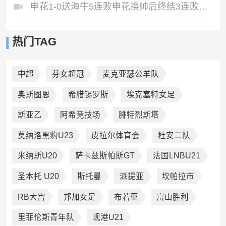
申花1-0送海牛5连败申花换帅后终结3连败阿苏埃助攻徐皓阳制胜
热门TAG
中超
芬女超冠
麦克亚瑟公羊队
奥斯图恩
希腊锡罗斯
埃克塞特女足
斯亚乙
阿希竞技场
腓特烈斯塔
莫纳洛黑豹U23
皮拉尔体育会
杜安二队
米纳斯U20
萨卡兹斯帕斯GT
法国LNBU21
圣本托 U20
斯托曼
派提亚
坎帕拉市
RB大宫
邦加女足
布若亚
富山胜利
里菲伦斯青年队
岘港U21