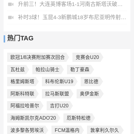
升前三！大连英博客场1-1河南古斯塔沃破门19岁杨铭锐替补扳平
补时3球！玉昆4-3新鹏城18岁布尼亚明传射侯永永乌龙卡约绝杀
热门TAG
欧冠1/8决赛附加赛次回合
竞赛会U20
瓦杜兹
帕拉山骑士
勒丁豪森
格里姆斯塔
科布伦斯U19
恩比德
阿斯科特联
拉马斯联盟
奥伊金斯
阿福拉哈普尔
吉打U20
海姆斯凯尔克ADO'20
厄斯特松德
波多黎各努埃沃
FCM温格内
敦拿利久尔久