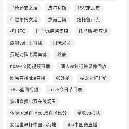
乌德勒支女足
皮尔利斯
TSV施瓦布
什霍尔姆女足
意诺西斯
维托鲁卢克
抱川FC
国王vs鹈鹕集锦
托马斯-罗宾逊
森狼vs国王直播
国际米兰
费城对阵老鹰集锦
雄鹿
nba中文网视频直播
湖人vs独行侠录像回放
网易直播nba直播
张外龙
猛龙对阵纽约
76vs篮网视频
cctv5今日节目表
澳超直播比赛在线观看
今晚国足直播cctv5直播比分
曼联vs狼队
女足世界杯中国vs海地
nba中国赛直播