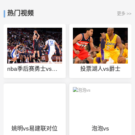
热门视频
更多 >>
nba季后赛勇士vs快船录像回放
投票湖人vs爵士
姚明vs易建联对位
泡泡vs