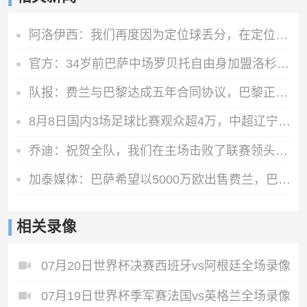
阿洛伊西：我们再度因为定位球丢分，在定位球防守上犯了一些错误
官方：34岁前巴萨中场罗贝托自由身加盟洛杉矶银河，签约2年
队报：费兰与巴黎达成五年合同协议，巴黎正在与巴萨磋商转会费
8月8日国内3场足球比赛观众超4万，中超辽宁德比62075人排今年第6
乔迪：祝贺全队，我们在主场击败了联赛领头羊，顺利拿下宝贵三分
加泰媒体：巴萨希望以5000万欧出售费兰，巴黎最快下周三前官宣
相关录像
07月20日世界杯决赛西班牙vs阿根廷全场录像
07月19日世界杯季军赛法国vs英格兰全场录像