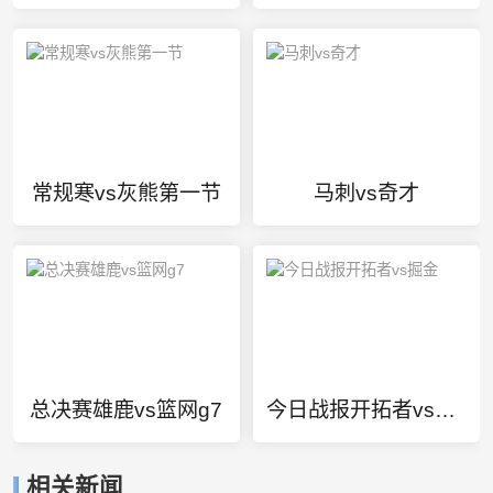
常规寒vs灰熊第一节
马刺vs奇才
总决赛雄鹿vs篮网g7
今日战报开拓者vs掘金
相关新闻