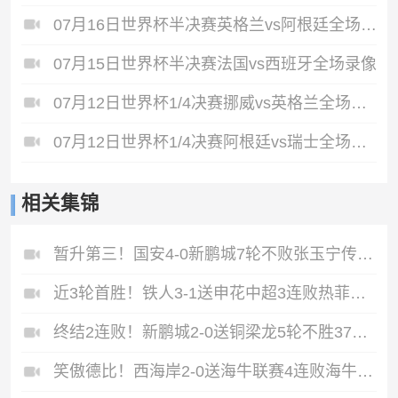
07月16日世界杯半决赛英格兰vs阿根廷全场录像
07月15日世界杯半决赛法国vs西班牙全场录像
07月12日世界杯1/4决赛挪威vs英格兰全场录像
07月12日世界杯1/4决赛阿根廷vs瑞士全场录像
相关集锦
暂升第三！国安4-0新鹏城7轮不败张玉宁传射达万双响法比奥破门
近3轮首胜！铁人3-1送申花中超3连败热菲尼奥双响邦本宜裕传射
终结2连败！新鹏城2-0送铜梁龙5轮不胜37岁姜至鹏破门韦斯利建功
笑傲德比！西海岸2-0送海牛联赛4连败海牛仍垫底西海岸升至第二