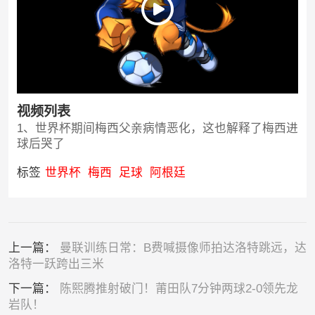
视频列表
1、世界杯期间梅西父亲病情恶化，这也解释了梅西进
球后哭了
标签
世界杯
梅西
足球
阿根廷
上一篇：
曼联训练日常：B费喊摄像师拍达洛特跳远，达
洛特一跃跨出三米
下一篇：
陈熙腾推射破门！莆田队7分钟两球2-0领先龙
岩队！