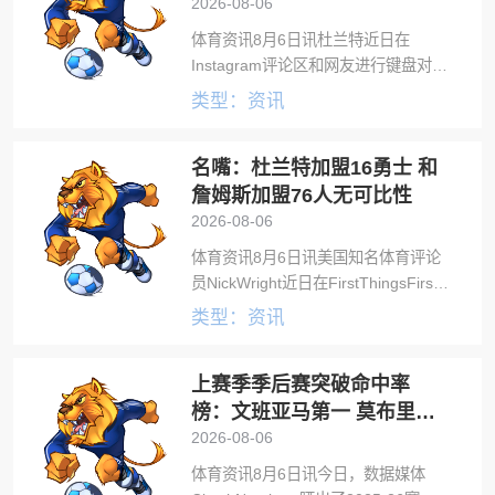
布朗41岁！
2026-08-06
体育资讯8月6日讯杜兰特近日在
Instagram评论区和网友进行键盘对
轰，其中他比较76人和当年自己加盟
类型：资讯
的勇士话题时表示，他不认为勇士的
纸面实力比新赛季这支76人强！勇士
名嘴：杜兰特加盟16勇士 和
随队记者AnthonySlate
詹姆斯加盟76人无可比性
2026-08-06
体育资讯8月6日讯美国知名体育评论
员NickWright近日在FirstThingsFirst
节目中表示，凯文·杜兰特加盟2016年
类型：资讯
的勇士队与勒布朗·詹姆斯加盟2026年
的76人队之间，根本没有任何可比
上赛季季后赛突破命中率
榜：文班亚马第一 莫布里第
二
2026-08-06
体育资讯8月6日讯今日，数据媒体