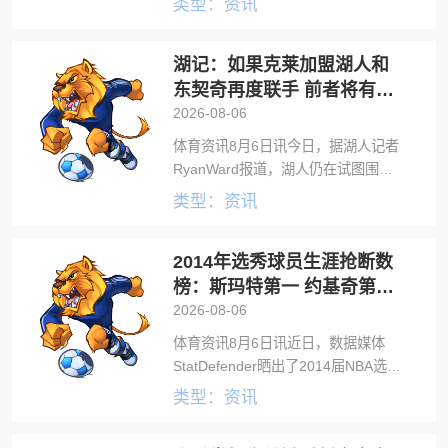
类型：资讯
少出手100次）：1.迈尔斯·麦克布莱
德——33.3%2.贾马尔·穆雷——
湖记：如果克莱加盟湖人和
35.7%3
东契奇再度联手 前者将有大
量空位机会
2026-08-06
体育资讯8月6日讯今日，据湖人记者
RyanWard报道，湖人仍在试图围绕
东契奇补强阵容。RyanWard表示：
类型：资讯
“目前，东契奇的前队友克莱·汤普森
未来扑朔迷离。若汤普森转投湖人并
2014年选秀球员生涯抢断数
再度与东契奇联手，他将获得
榜：斯玛特第一 约基奇第二
维金斯第三
2026-08-06
体育资讯8月6日讯近日，数据媒体
StatDefender晒出了2014届NBA选秀
球员职业生涯抢断数排名：1.马库斯·
类型：资讯
斯玛特——1081次2.尼科拉·约基奇
——1041次3.安德鲁·维金斯——818