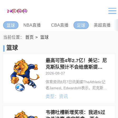
NBA直播
CBA直播
英超直播
篮球
足球
当前位置：
首页
篮球
篮球
最高可签4年2.7亿！美记：尼
克斯队预计不会给唐斯提供
全额顶薪
2026-08-07
体育资讯8月7日讯美媒TheAthletic记
者JamesL.EdwardsIII表示，尼克斯队
预计不会给唐斯提供全额顶薪。此前
类型：资讯
记者EvanSidery曾报道，尼克斯希望
唐斯在下一份合同中能够做出牺牲，
韦德吐槽新增奖项：我进5过