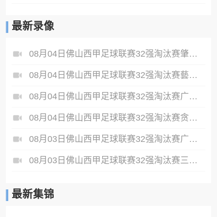
最新录像
08月04日佛山西甲足球联赛32强淘汰赛肇庆恒骏成VS三七互娱全场录像
08月04日佛山西甲足球联赛32强淘汰赛藝品高國際VS湛江狂狼·粵辉能源全场录像
08月04日佛山西甲足球联赛32强淘汰赛广东西南建设VS香港圣徒全场录像
08月04日佛山西甲足球联赛32强淘汰赛贪玩游戏VS美的薪火全场录像
08月03日佛山西甲足球联赛32强淘汰赛广东凤铝VS湛江八部科技全场录像
08月03日佛山西甲足球联赛32强淘汰赛三水乐民兴健力宝VS中国澳门澳科精英全场录像
最新集锦