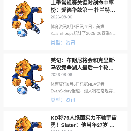
上季常规赛关键时刻命中率
次4
榜：爱德华兹第一 杜兰特第
二 SGA第五
2026-08-06
体育资讯8月6日讯今日，美媒
KalshiHoops统计了2025-26赛季NBA
常规赛关键时刻投篮命中率榜单（至
类型：资讯
少50次出手）：56.5%——安东尼·爱
德华兹52.9%——凯文·杜兰特52.2%
美记：布朗尼将会和克里斯·
——贾马
马农竞争湖人最后一个轮换
位置
2026-08-06
体育资讯8月6日讯据NBA记者
EvanSidery报道，湖人将在常规赛前
让布朗尼·詹姆斯和克里斯·马农竞争
类型：资讯
球队最后一个轮换位置。该记者表
示，湖人在今年夏天早些时候以一份
KD称76人纸面实力不输宇宙
双向合同签约了马农，他全面的防守
能
勇！Slater：他当年27岁 勒