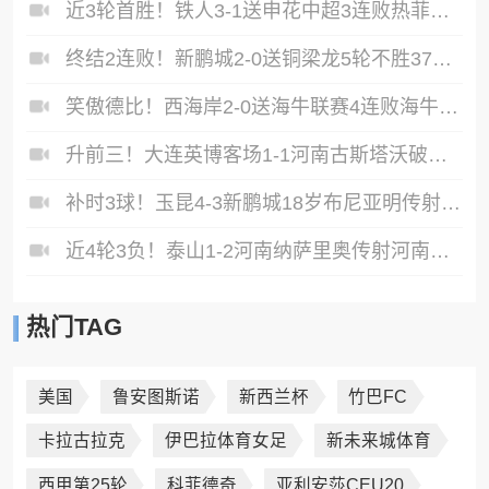
近3轮首胜！铁人3-1送申花中超3连败热菲尼奥双响邦本宜裕传射
终结2连败！新鹏城2-0送铜梁龙5轮不胜37岁姜至鹏破门韦斯利建功
笑傲德比！西海岸2-0送海牛联赛4连败海牛仍垫底西海岸升至第二
升前三！大连英博客场1-1河南古斯塔沃破门19岁杨铭锐替补扳平
补时3球！玉昆4-3新鹏城18岁布尼亚明传射侯永永乌龙卡约绝杀
近4轮3负！泰山1-2河南纳萨里奥传射河南终结17年客场不胜泰山
热门TAG
美国
鲁安图斯诺
新西兰杯
竹巴FC
卡拉古拉克
伊巴拉体育女足
新未来城体育
西甲第25轮
科菲德奇
亚利安莎CEU20