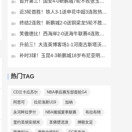
暂升第三！国安4-0新鹏城7轮不败张玉宁传射达万双响法比奥破门
近3轮首胜！铁人3-1送申花中超3连败热菲尼奥双响邦本宜裕传射
终结2连败！新鹏城2-0送铜梁龙5轮不胜37岁姜至鹏破门韦斯利建功
笑傲德比！西海岸2-0送海牛联赛4连败海牛仍垫底西海岸升至第二
升前三！大连英博客场1-1河南古斯塔沃破门19岁杨铭锐替补扳平
补时3球！玉昆4-3新鹏城18岁布尼亚明传射侯永永乌龙卡约绝杀
热门TAG
CD兰卡瓜苏尔
NBA季后赛东部首轮G4
阿思可
拉尼洛斯U19
加纳
永河畔拉罗什
NBA赌城夏季联赛
布拉布特
里约圣胡安胡米
圣佛德流浪
掸联女足