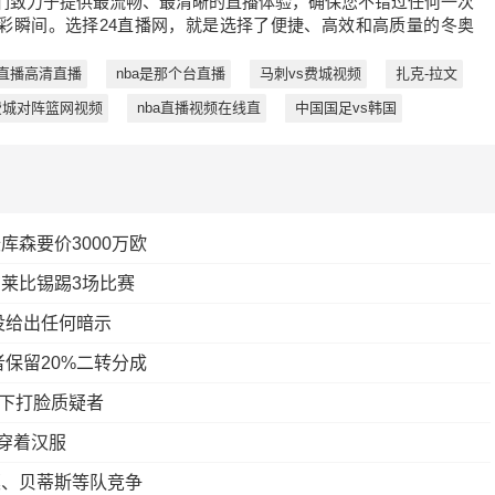
们致力于提供最流畅、最清晰的直播体验，确保您不错过任何一次
彩瞬间。选择24直播网，就是选择了便捷、高效和高质量的冬奥
甲直播高清直播
nba是那个台直播
马刺vs费城视频
扎克-拉文
费城对阵篮网视频
nba直播视频在线直
中国国足vs韩国
森要价3000万欧
莱比锡踢3场比赛
没给出任何暗示
者保留20%二转分成
当下打脸质疑者
穿着汉服
莫、贝蒂斯等队竞争