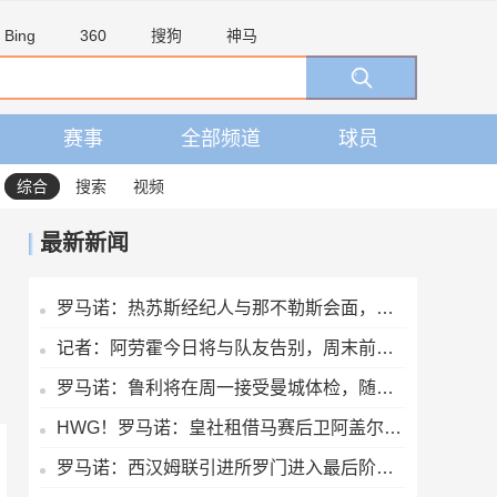
Bing
360
搜狗
神马
赛事
全部频道
球员
综合
搜索
视频
最新新闻
罗马诺：热苏斯经纪人与那不勒斯会面，阿森纳仅考虑永久出售
记者：阿劳霍今日将与队友告别，周末前往英格兰租借加盟利物浦
罗马诺：鲁利将在周一接受曼城体检，随后官宣
HWG！罗马诺：皇社租借马赛后卫阿盖尔德达协议，买断费1100万欧
罗马诺：西汉姆联引进所罗门进入最后阶段，正推进与热刺的谈判