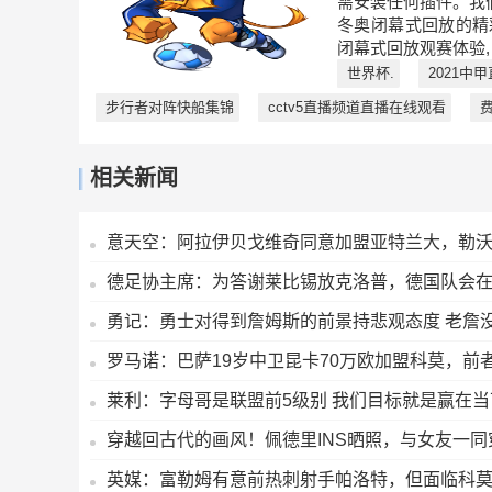
需安装任何插件。我
冬奥闭幕式回放的精
闭幕式回放观赛体验,
世界杯.
2021中
步行者对阵快船集锦
cctv5直播频道直播在线观看
相关新闻
意天空：阿拉伊贝戈维奇同意加盟亚特兰大，勒沃库
德足协主席：为答谢莱比锡放克洛普，德国队会在
勇记：勇士对得到詹姆斯的前景持悲观态度 老詹
罗马诺：巴萨19岁中卫昆卡70万欧加盟科莫，前
莱利：字母哥是联盟前5级别 我们目标就是赢在
穿越回古代的画风！佩德里INS晒照，与女友一同
英媒：富勒姆有意前热刺射手帕洛特，但面临科