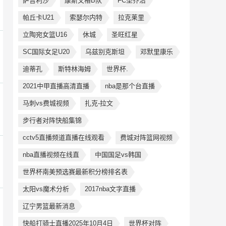
萨普利沙
康斯文格B队
FC圣乔治
帕丘卡U21
索瑟尔内特
拉克莱里
立陶宛女篮U16
休城
圣旺红星
SC国际女足U20
乌兹别克斯坦
邓默里康乐
迪蒂孔
斯特林海姆
世界杯.
2021中甲直播高清直播
nba是那个台直播
马刺vs费城视频
扎克-拉文
步行者对阵快船集锦
cctv5直播频道直播在线观看
费城对阵篮网视频
nba直播视频在线直
中国国足vs韩国
世界杯南美预选赛最新积分榜排名表
太阳vs魔术分析
2017nba文字直播
辽宁男篮最新消息
快船打骑士直播2025年10月4日
世界杯对阵