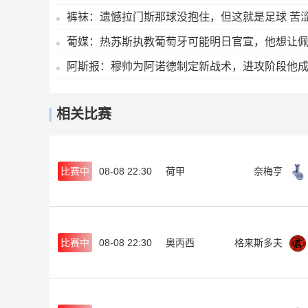
裤袜：遗憾拉门斯那球没抱住，但这就是足球 苦
葡媒：热苏斯执教葡萄牙可能明日官宣，他想让
阿斯报：穆帅为阿诺德制定新战术，进攻阶段他
相关比赛
比赛中
08-08 22:30
荷甲
奈梅亨
比赛中
08-08 22:30
奥丙西
格来斯多夫