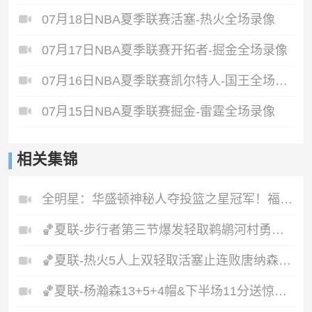
07月18日NBA夏季联赛活塞-热火全场录像
07月17日NBA夏季联赛开拓者-掘金全场录像
07月16日NBA夏季联赛凯尔特人-国王全场录像
07月15日NBA夏季联赛掘金-雷霆全场录像
相关集锦
全明星：华盛顿神秘人夺投篮之星冠军！福德夺得三分大赛冠军！
🏀夏联-步行者第三节爆发轻取鹈鹕河村勇辉5+5+12斯劳森22分
🏀夏联-热火5人上双轻取活塞止连败唐纳森20+8+10奥科里27分
🏀夏联-杨瀚森13+5+4帽&下半场11分送惊艳妙传开拓者力克掘金