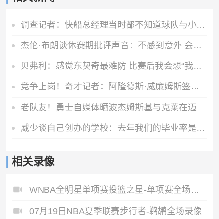
调查记者：快船总经理当时都不知道球队与小卡有多少份秘密协议
杰伦·布朗谈休赛期批评声音：不感到意外 会专注于应该专注的事
贝弗利：感觉东契奇最难防 比赛后我会想“我真的啥也做不了”
竞争上岗！奇才记者：阿隆德斯·威廉姆斯签的是一份训练营合同
老队友！勇士自媒体晒波杰姆斯基与克莱在迈阿密合练照片
威少谈自己创办的学校：去年我们的毕业率是百分之百
相关录像
WNBA全明星单项赛投篮之星-单项赛全场录像
07月19日NBA夏季联赛步行者-鹈鹕全场录像