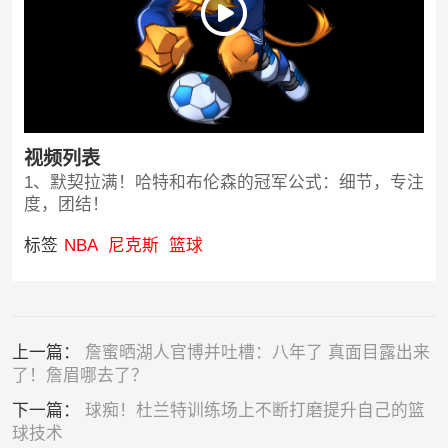
视频列表
1、默契拉满！哈特和布伦森的冠军公式：细节，专注
度，团结！
标签
NBA
尼克斯
篮球
上一篇：
詹蜜晒湖人官博并吐槽：八年了 真面目露出来
了！詹眉哪去了？
下一篇：
球痴！杜兰特训练场上不断打磨提升自己的篮
球技术