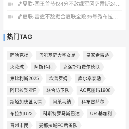
🏀夏联-国王首节仅4分不敌绿军冈萨雷斯24+10+5塞纳克10+12
🏀夏联-雷霆不敌掘金夏联全败35号秀布拉齐尔32+6马拉14+7+6
热门TAG
萨哈克扬
乌尔基萨大学女足
皇家希雷蒂
火花球
阿斯科利
克洛斯特费尔德联
第比利斯2025
坎普罗姆
库尔泰泰勒
阿巴拉契亚F
联合防卫队
AC克丽玛1908
斯塔加德甚切青
阿莱马纳
科布雷萨尔
布拉加U23
科斯特罗马斯巴达
UR 基加利
晋州市民
曼都拉城FC后备队