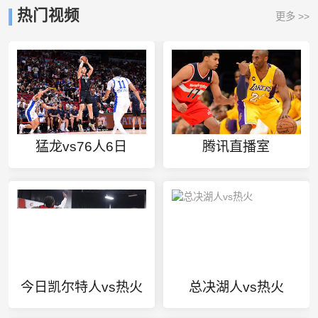
热门视频
更多 >>
猛龙vs76人6日
腾讯直播室
今日凯尔特人vs热火
总决湖人vs热火