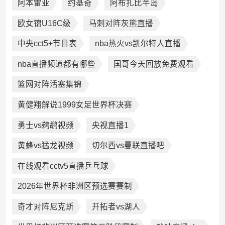
阿本雷亚
约基奇
阿布扎比半岛
欧女锦U16C级
马刺对阵灰熊直播
中央cct5+节目表
nba热火vs凯尔特人直播
nba直播频道都有哪些
国哥今天回放免费观看
篮网对阵活塞集锦
黄健翔解说1999女足世界杯决赛
勇士vs鹈鹕视频
央视直播1
黄蜂vs猛龙视频
切尔西vs曼联直播吧
在线观看cctv5直播乒乓球
2026年世界杯非洲区预选赛赛制
奇才对阵尼克斯
开拓者vs湖人