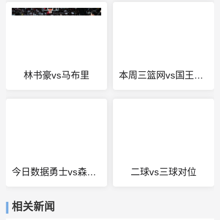
林书豪vs马布里
本周三篮网vs国王杜兰特上场吗
今日数据勇士vs森林狼
二球vs三球对位
相关新闻