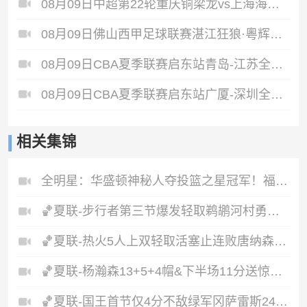
08月09日中超第22轮重庆铜梁龙vs上海海港全场录像
08月09日佛山西甲足球联赛湛江狂狼·粵辉能源VS三七互娱全场录像
08月09日CBA夏季联赛启东站青岛-江苏全场录像
08月09日CBA夏季联赛启东站广厦-深圳全场录像
相关集锦
全明星：华盛顿神秘人夺投篮之星冠军！福德夺得三分大赛冠军！
🏀夏联-步行者第三节爆发轻取鹈鹕河村勇辉5+5+12斯劳森22分
🏀夏联-热火5人上双轻取活塞止连败唐纳森20+8+10奥科里27分
🏀夏联-杨瀚森13+5+4帽&下半场11分送惊艳妙传开拓者力克掘金
🏀夏联-国王首节仅4分不敌绿军冈萨雷斯24+10+5塞纳克10+12